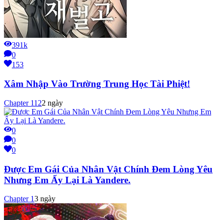
391k
0
153
Xâm Nhập Vào Trường Trung Học Tài Phiệt!
Chapter
112
2 ngày
0
0
0
Được Em Gái Của Nhân Vật Chính Đem Lòng Yêu
Nhưng Em Ấy Lại Là Yandere.
Chapter
1
3 ngày