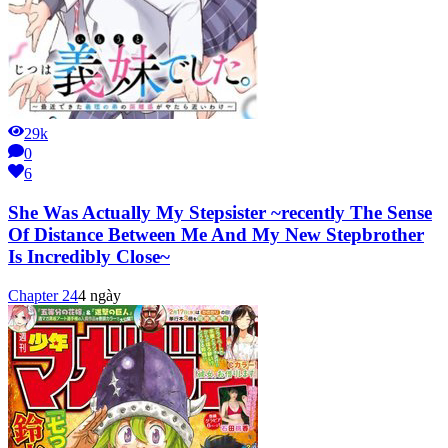
29k
0
6
She Was Actually My Stepsister ~recently The Sense
Of Distance Between Me And My New Stepbrother
Is Incredibly Close~
Chapter
24
4 ngày