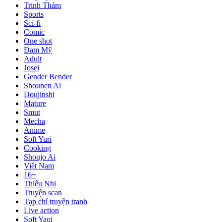
Trinh Thám
Sports
Sci-fi
Comic
One shot
Đam Mỹ
Adult
Josei
Gender Bender
Shounen Ai
Doujinshi
Mature
Smut
Mecha
Anime
Soft Yuri
Cooking
Shoujo Ai
Việt Nam
16+
Thiếu Nhi
Truyện scan
Tạp chí truyện tranh
Live action
Soft Yaoi