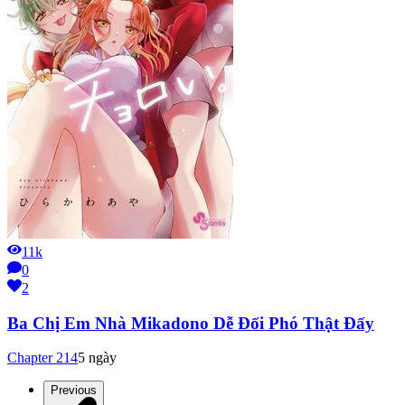
11k
0
2
Ba Chị Em Nhà Mikadono Dễ Đối Phó Thật Đấy
Chapter
214
5 ngày
Previous