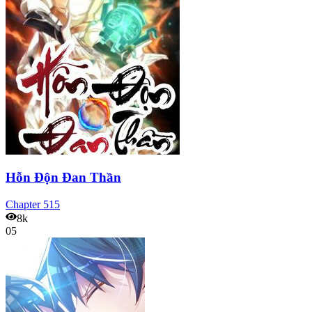
Hỗn Độn Đan Thần
Chapter
515
8k
05