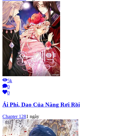
5k
0
0
Ái Phi, Dao Của Nàng Rơi Rồi
Chapter
128
1 ngày