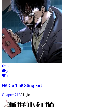
4k
0
0
Để Có Thể Sống Sót
Chapter
213
21 giờ