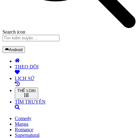
Search icon
Android
THEO DÕI
LỊCH SỬ
THỂ LOẠI
TÌM TRUYỆN
Comedy
Manga
Romance
Supernatural