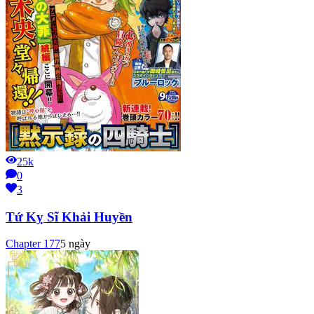
25k
0
3
Tứ Kỵ Sĩ Khải Huyền
Chapter
177
5 ngày