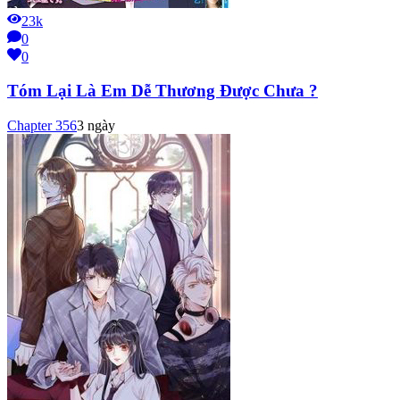
23k
0
0
Tóm Lại Là Em Dễ Thương Được Chưa ?
Chapter
356
3 ngày