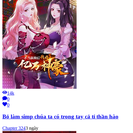
14k
0
0
Bỏ làm simp chúa ta có trong tay cả tỉ thần hào
Chapter
324
3 ngày