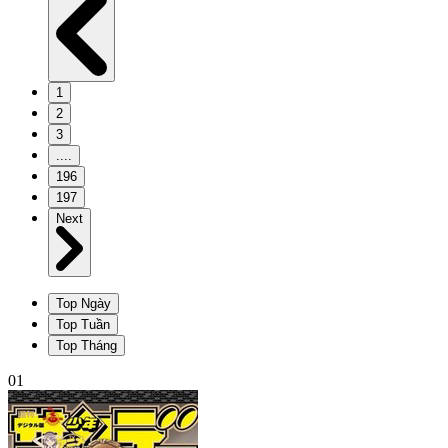
1
2
3
....
196
197
Next
Top Ngày
Top Tuần
Top Tháng
01