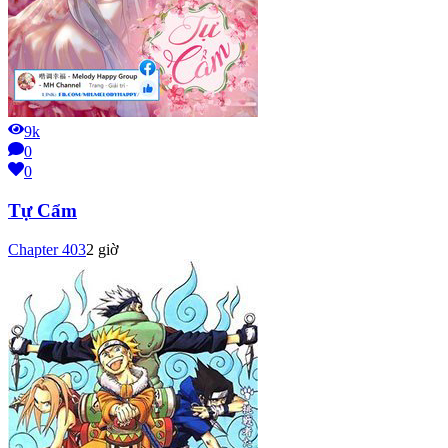
9k
0
0
Tự Cẩm
Chapter
403
2 giờ