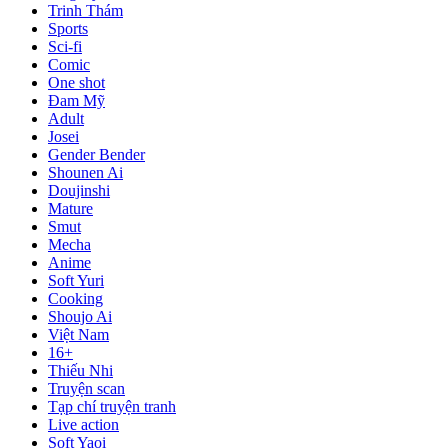
Trinh Thám
Sports
Sci-fi
Comic
One shot
Đam Mỹ
Adult
Josei
Gender Bender
Shounen Ai
Doujinshi
Mature
Smut
Mecha
Anime
Soft Yuri
Cooking
Shoujo Ai
Việt Nam
16+
Thiếu Nhi
Truyện scan
Tạp chí truyện tranh
Live action
Soft Yaoi