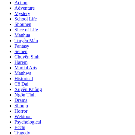
Action
Adventure
Mystery
School Life
Shounen
Slice of Life
Manhua
Truyện Màu
Fantasy
Seinen
Chuyển Sinh
Harem
Martial Arts
Manhwa
Historical
Cổ Đại
Xuyên Không
Ngôn Tình
Drama
Shoujo
Horror
Webtoon
Psychological
Ecchi
Tragedy