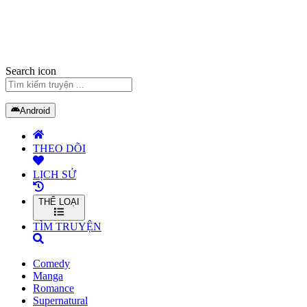
Search icon
Android
THEO DÕI
LỊCH SỬ
THỂ LOẠI
TÌM TRUYỆN
Comedy
Manga
Romance
Supernatural