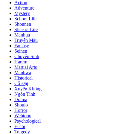
Action
Adventure
Mystery
School Life
Shounen
Slice of Life
Manhua
Truyện Màu
Fantasy
Seinen
Chuyển Sinh
Harem
Martial Arts
Manhwa
Historical
Cổ Đại
Xuyên Không
Ngôn Tình
Drama
Shoujo
Horror
Webtoon
Psychological
Ecchi
Tragedy