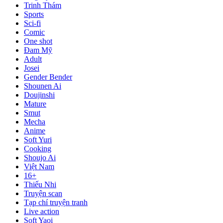
Trinh Thám
Sports
Sci-fi
Comic
One shot
Đam Mỹ
Adult
Josei
Gender Bender
Shounen Ai
Doujinshi
Mature
Smut
Mecha
Anime
Soft Yuri
Cooking
Shoujo Ai
Việt Nam
16+
Thiếu Nhi
Truyện scan
Tạp chí truyện tranh
Live action
Soft Yaoi