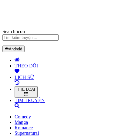
Search icon
Android
THEO DÕI
LỊCH SỬ
THỂ LOẠI
TÌM TRUYỆN
Comedy
Manga
Romance
Supernatural