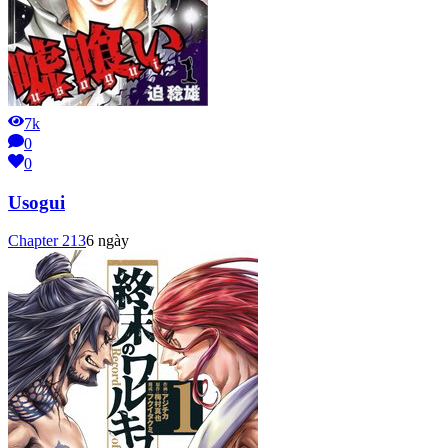
7k
0
0
Usogui
Chapter
213
6 ngày