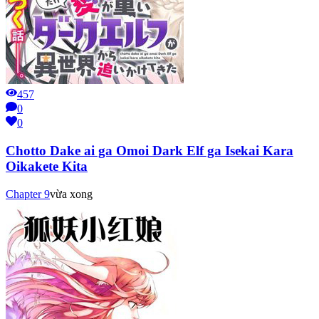
457
0
0
Chotto Dake ai ga Omoi Dark Elf ga Isekai Kara
Oikakete Kita
Chapter
9
vừa xong