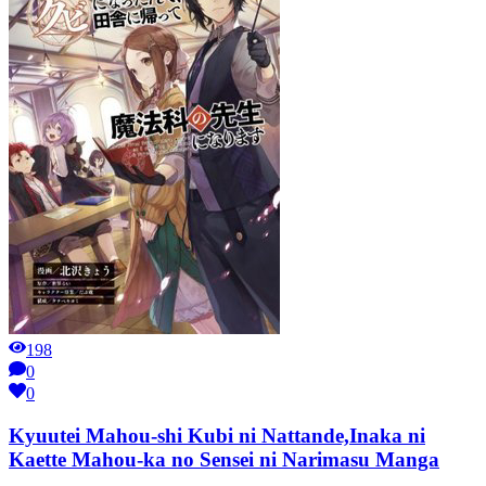
198
0
0
Kyuutei Mahou-shi Kubi ni Nattande,Inaka ni
Kaette Mahou-ka no Sensei ni Narimasu Manga