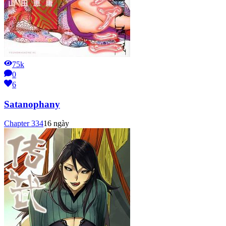
75k
0
6
Satanophany
Chapter
334
16 ngày