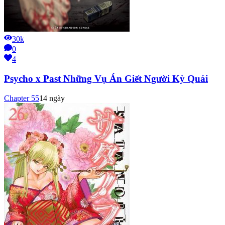
30k
0
4
Psycho x Past Những Vụ Án Giết Người Kỳ Quái
Chapter
55
14 ngày