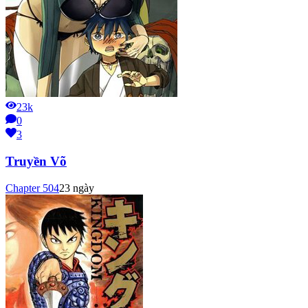
23k
0
3
Truyền Võ
Chapter
504
23 ngày