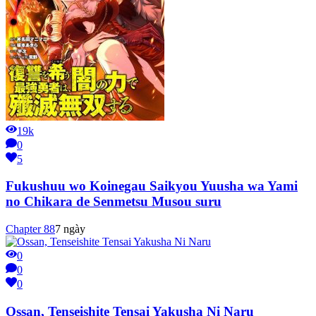
19k
0
5
Fukushuu wo Koinegau Saikyou Yuusha wa Yami
no Chikara de Senmetsu Musou suru
Chapter
88
7 ngày
0
0
0
Ossan, Tenseishite Tensai Yakusha Ni Naru