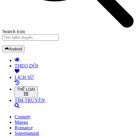
Search icon
Android
THEO DÕI
LỊCH SỬ
THỂ LOẠI
TÌM TRUYỆN
Comedy
Manga
Romance
Supernatural