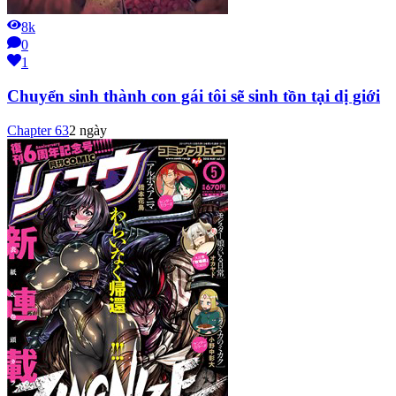
8k
0
1
Chuyển sinh thành con gái tôi sẽ sinh tồn tại dị giới
Chapter
63
2 ngày