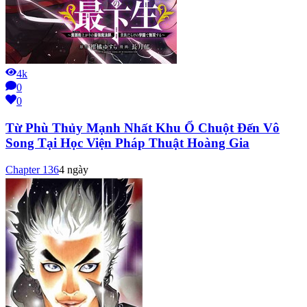
4k
0
0
Từ Phù Thủy Mạnh Nhất Khu Ổ Chuột Đến Vô
Song Tại Học Viện Pháp Thuật Hoàng Gia
Chapter
136
4 ngày