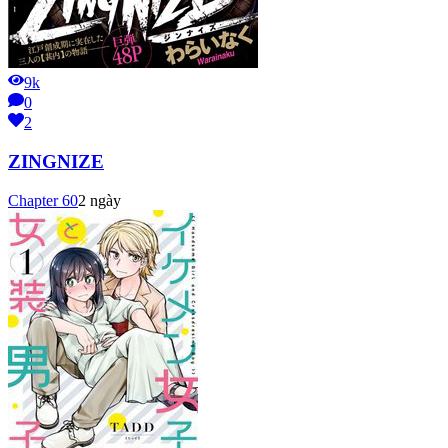
9k
0
2
ZINGNIZE
Chapter
60
2 ngày