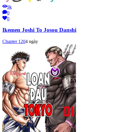
9k
0
0
Ikemen Joshi To Josou Danshi
Chapter
120
4 ngày