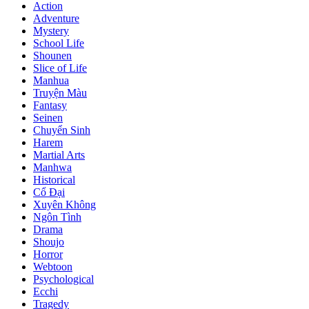
Action
Adventure
Mystery
School Life
Shounen
Slice of Life
Manhua
Truyện Màu
Fantasy
Seinen
Chuyển Sinh
Harem
Martial Arts
Manhwa
Historical
Cổ Đại
Xuyên Không
Ngôn Tình
Drama
Shoujo
Horror
Webtoon
Psychological
Ecchi
Tragedy