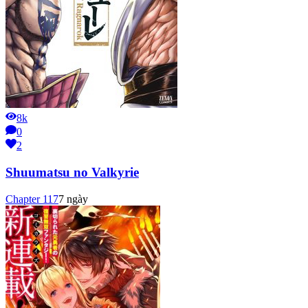
8k
0
2
Shuumatsu no Valkyrie
Chapter
117
7 ngày