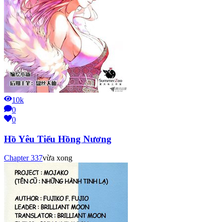
10k
0
0
Hồ Yêu Tiểu Hồng Nương
Chapter
337
vừa xong