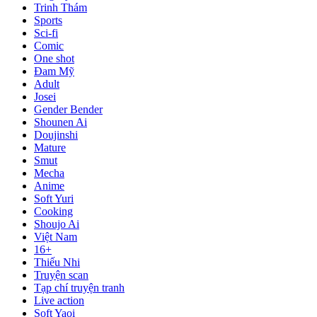
Trinh Thám
Sports
Sci-fi
Comic
One shot
Đam Mỹ
Adult
Josei
Gender Bender
Shounen Ai
Doujinshi
Mature
Smut
Mecha
Anime
Soft Yuri
Cooking
Shoujo Ai
Việt Nam
16+
Thiếu Nhi
Truyện scan
Tạp chí truyện tranh
Live action
Soft Yaoi