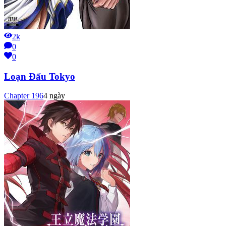
2k
0
0
Loạn Đấu Tokyo
Chapter
196
4 ngày