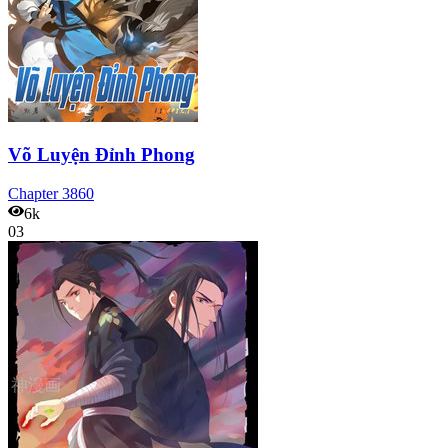
Võ Luyện Đỉnh Phong
Chapter
3860
6k
03