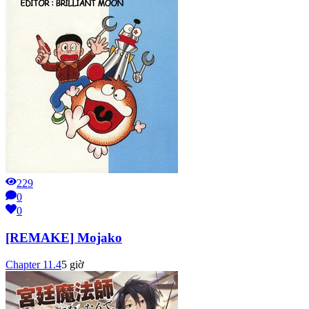
229
0
0
[REMAKE] Mojako
Chapter
11.4
5 giờ