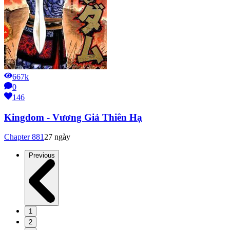
667k
0
146
Kingdom - Vương Giả Thiên Hạ
Chapter
881
27 ngày
Previous
1
2