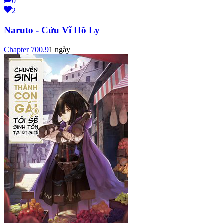
0
2
Naruto - Cửu Vĩ Hồ Ly
Chapter
700.9
1 ngày