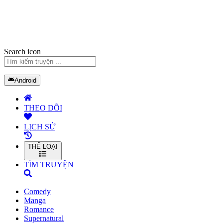
Search icon
Android
THEO DÕI
LỊCH SỬ
THỂ LOẠI
TÌM TRUYỆN
Comedy
Manga
Romance
Supernatural