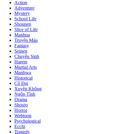
Action
Adventure
Mystery
School Life
Shounen
Slice of Life
Manhua
Truyện Màu
Fantasy
Seinen
Chuyển Sinh
Harem
Martial Arts
Manhwa
Historical
Cổ Đại
Xuyên Không
Ngôn Tình
Drama
Shoujo
Horror
Webtoon
Psychological
Ecchi
Tragedy