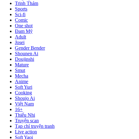
Trinh Thám
Sports
Sci-fi
Comic
One shot
Đam Mỹ
Adult
Josei
Gender Bender
Shounen Ai
Doujinshi
Mature
Smut
Mecha
Anime
Soft Yuri
Cooking
Shoujo Ai
Việt Nam
16+
Thiếu Nhi
Truyện scan
Tạp chí truyện tranh
Live action
Soft Yaoi