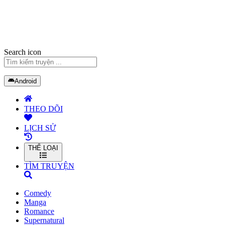
Search icon
Android
THEO DÕI
LỊCH SỬ
THỂ LOẠI
TÌM TRUYỆN
Comedy
Manga
Romance
Supernatural