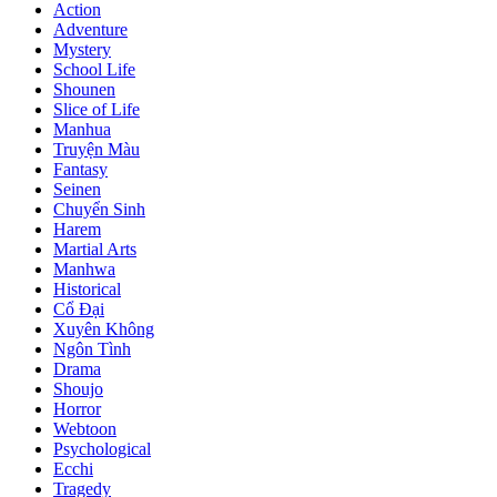
Action
Adventure
Mystery
School Life
Shounen
Slice of Life
Manhua
Truyện Màu
Fantasy
Seinen
Chuyển Sinh
Harem
Martial Arts
Manhwa
Historical
Cổ Đại
Xuyên Không
Ngôn Tình
Drama
Shoujo
Horror
Webtoon
Psychological
Ecchi
Tragedy