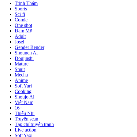
Trinh Thám
Sports
Sci-fi
Comic
One shot
Đam Mỹ
Adult
Josei
Gender Bender
Shounen Ai
Doujinshi
Mature
Smut
Mecha
Anime
Soft Yuri
Cooking
Shoujo Ai
Việt Nam
16+
Thiếu Nhi
Truyện scan
Tạp chí truyện tranh
Live action
Soft Yaoi