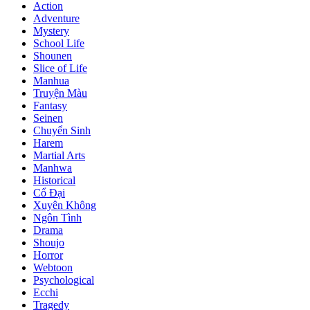
Action
Adventure
Mystery
School Life
Shounen
Slice of Life
Manhua
Truyện Màu
Fantasy
Seinen
Chuyển Sinh
Harem
Martial Arts
Manhwa
Historical
Cổ Đại
Xuyên Không
Ngôn Tình
Drama
Shoujo
Horror
Webtoon
Psychological
Ecchi
Tragedy