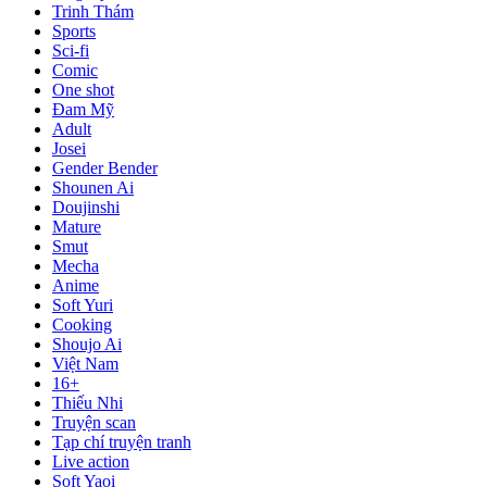
Trinh Thám
Sports
Sci-fi
Comic
One shot
Đam Mỹ
Adult
Josei
Gender Bender
Shounen Ai
Doujinshi
Mature
Smut
Mecha
Anime
Soft Yuri
Cooking
Shoujo Ai
Việt Nam
16+
Thiếu Nhi
Truyện scan
Tạp chí truyện tranh
Live action
Soft Yaoi