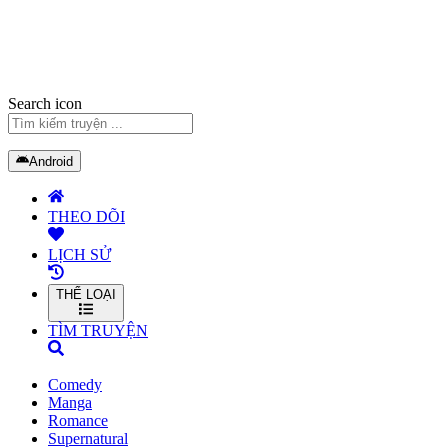
Search icon
Android
THEO DÕI
LỊCH SỬ
THỂ LOẠI
TÌM TRUYỆN
Comedy
Manga
Romance
Supernatural