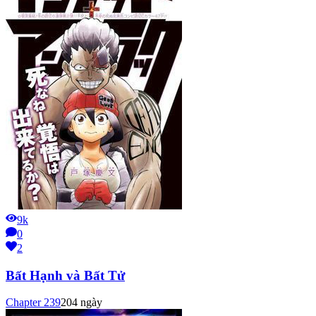
9k
0
2
Bất Hạnh và Bất Tử
Chapter
239
204 ngày