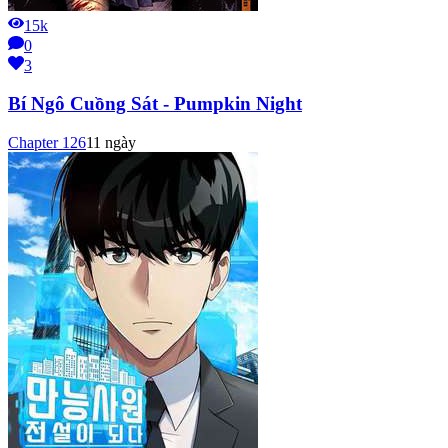
15k
0
3
Bí Ngô Cuồng Sát - Pumpkin Night
Chapter
126
11 ngày