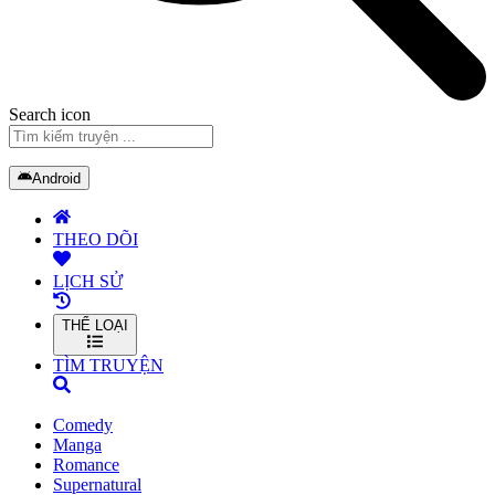
Search icon
Android
THEO DÕI
LỊCH SỬ
THỂ LOẠI
TÌM TRUYỆN
Comedy
Manga
Romance
Supernatural