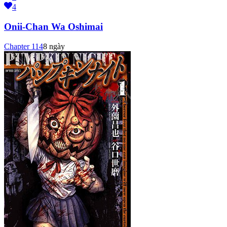
4
Onii-Chan Wa Oshimai
Chapter
114
8 ngày