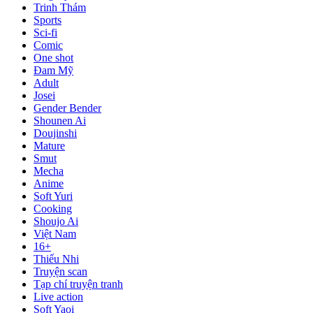
Trinh Thám
Sports
Sci-fi
Comic
One shot
Đam Mỹ
Adult
Josei
Gender Bender
Shounen Ai
Doujinshi
Mature
Smut
Mecha
Anime
Soft Yuri
Cooking
Shoujo Ai
Việt Nam
16+
Thiếu Nhi
Truyện scan
Tạp chí truyện tranh
Live action
Soft Yaoi