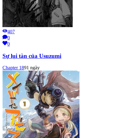
407
0
0
Sự lụi tàn của Usuzumi
Chapter
18
91 ngày