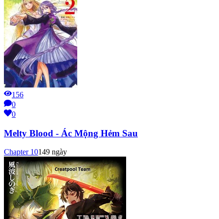
156
0
0
Melty Blood - Ác Mộng Hẻm Sau
Chapter
10
149 ngày