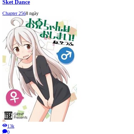
Sket Dance
Chapter
256
8 ngày
13k
0