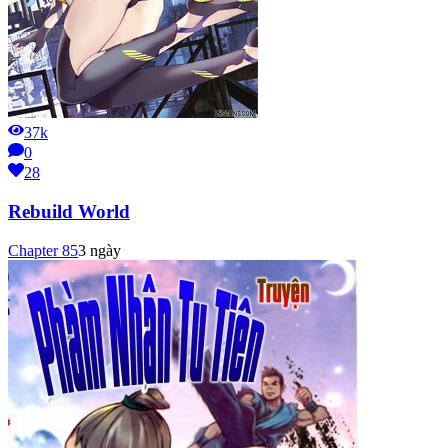
37k
0
28
Rebuild World
Chapter
85
3 ngày