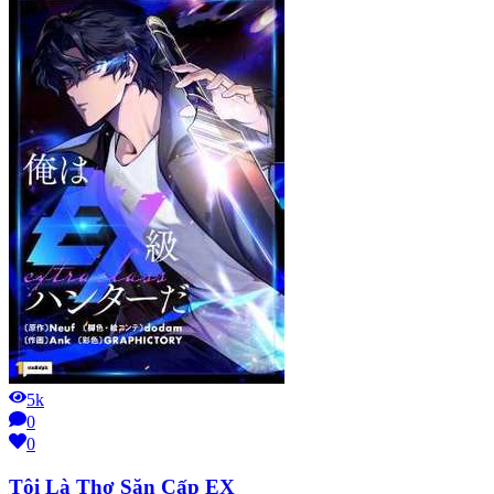
5k
0
0
Tôi Là Thợ Săn Cấp EX