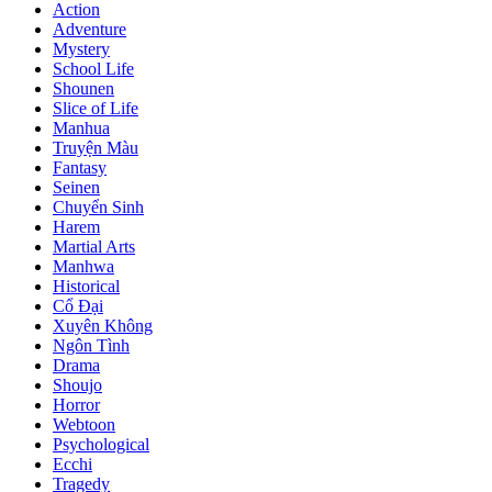
Action
Adventure
Mystery
School Life
Shounen
Slice of Life
Manhua
Truyện Màu
Fantasy
Seinen
Chuyển Sinh
Harem
Martial Arts
Manhwa
Historical
Cổ Đại
Xuyên Không
Ngôn Tình
Drama
Shoujo
Horror
Webtoon
Psychological
Ecchi
Tragedy