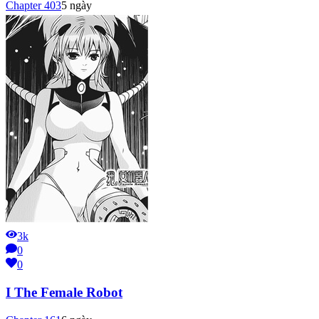
Chapter
403
5 ngày
3k
0
0
I The Female Robot