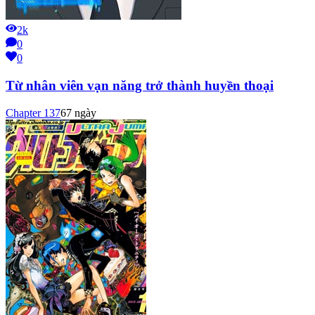
2k
0
0
Từ nhân viên vạn năng trở thành huyền thoại
Chapter
137
67 ngày