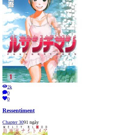
2k
0
0
Ressentiment
Chapter
30
91 ngày