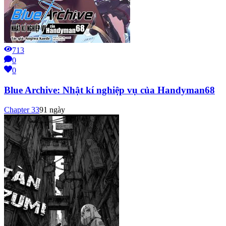
713
0
0
Blue Archive: Nhật kí nghiệp vụ của Handyman68
Chapter
33
91 ngày