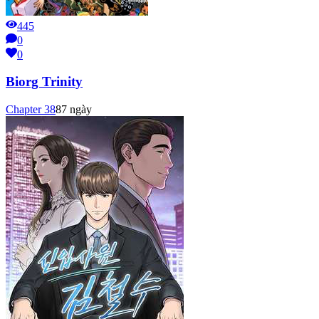
445
0
0
Biorg Trinity
Chapter
38
87 ngày