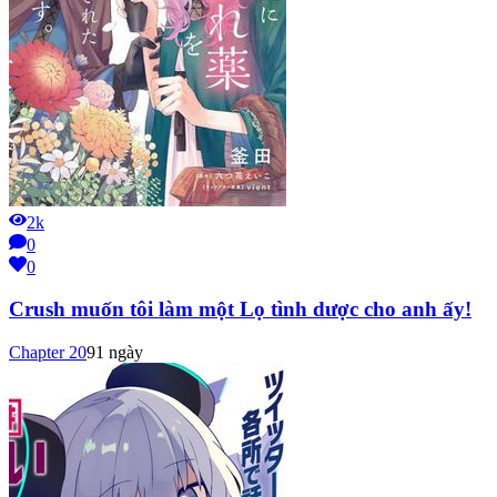
2k
0
0
Crush muốn tôi làm một Lọ tình dược cho anh ấy!
Chapter
20
91 ngày