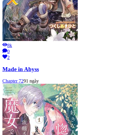
8k
0
2
Made in Abyss
Chapter
72
91 ngày