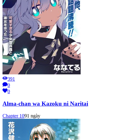
391
0
0
Alma-chan wa Kazoku ni Naritai
Chapter
10
91 ngày