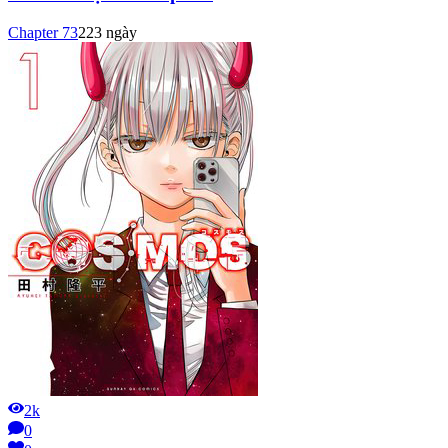
Chapter
73
223 ngày
2k
0