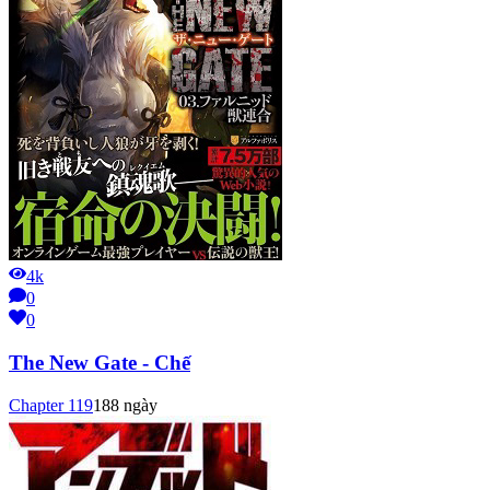
4k
0
0
The New Gate - Chế
Chapter
119
188 ngày