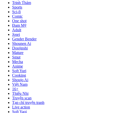
Trinh Thám
Sports
Sci-fi
Comic
One shot
Đam Mỹ
Adult
Josei
Gender Bender
Shounen Ai
Doujinshi
Mature
Smut
Mecha
Anime
Soft Yuri
Cooking
Shoujo Ai
Việt Nam
16+
Thiếu Nhi
Truyện scan
Tạp chí truyện tranh
Live action
Soft Yaoi