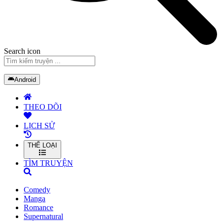
Search icon
Android
THEO DÕI
LỊCH SỬ
THỂ LOẠI
TÌM TRUYỆN
Comedy
Manga
Romance
Supernatural