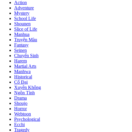
Action
Adventure
Mystery
School Life
Shounen
Slice of Life
Manhua
Truyện Màu
Fantasy
Seinen
Chuyển Sinh
Harem
Martial Arts
Manhwa
Historical
Cổ Đại
Xuyên Không
Ngôn Tình
Drama
Shoujo
Horror
Webtoon
Psychological
Ecchi
Tragedy