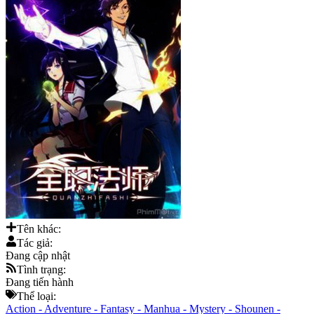
Tên khác:
Tác giả:
Đang cập nhật
Tình trạng:
Đang tiến hành
Thể loại:
Action
-
Adventure
-
Fantasy
-
Manhua
-
Mystery
-
Shounen
-