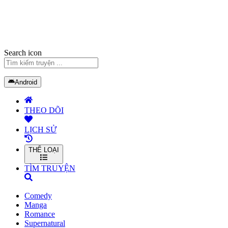
Search icon
Android
THEO DÕI
LỊCH SỬ
THỂ LOẠI
TÌM TRUYỆN
Comedy
Manga
Romance
Supernatural