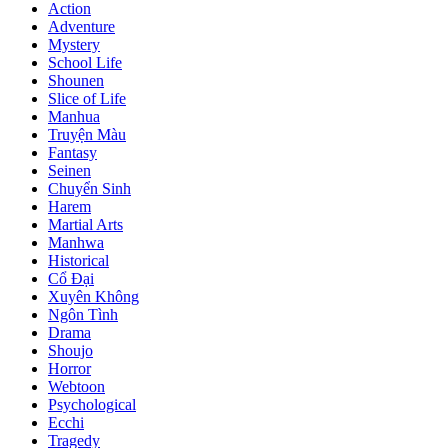
Action
Adventure
Mystery
School Life
Shounen
Slice of Life
Manhua
Truyện Màu
Fantasy
Seinen
Chuyển Sinh
Harem
Martial Arts
Manhwa
Historical
Cổ Đại
Xuyên Không
Ngôn Tình
Drama
Shoujo
Horror
Webtoon
Psychological
Ecchi
Tragedy