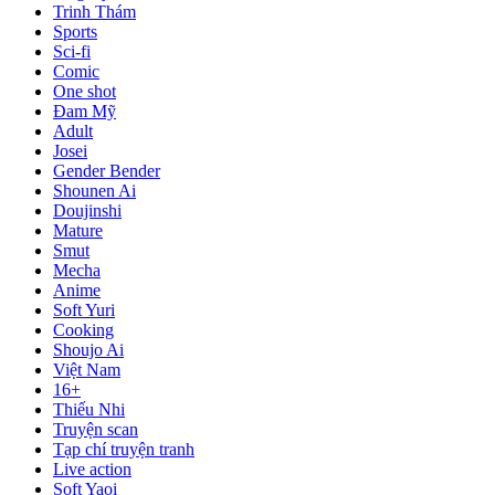
Trinh Thám
Sports
Sci-fi
Comic
One shot
Đam Mỹ
Adult
Josei
Gender Bender
Shounen Ai
Doujinshi
Mature
Smut
Mecha
Anime
Soft Yuri
Cooking
Shoujo Ai
Việt Nam
16+
Thiếu Nhi
Truyện scan
Tạp chí truyện tranh
Live action
Soft Yaoi