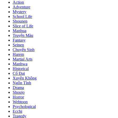
Action
Adventure
Mystery
School Life
Shounen
Slice of Life
Manhua
Truyện Màu
Fantasy
Seinen
Chuyển Sinh
Harem
Martial Arts
Manhwa
Historical
Cổ Đại
Xuyên Không
Ngôn Tình
Drama
Shoujo
Horror
Webtoon
Psychological
Ecchi
Tragedy