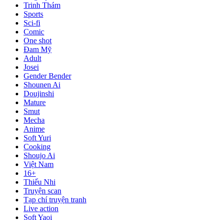
Trinh Thám
Sports
Sci-fi
Comic
One shot
Đam Mỹ
Adult
Josei
Gender Bender
Shounen Ai
Doujinshi
Mature
Smut
Mecha
Anime
Soft Yuri
Cooking
Shoujo Ai
Việt Nam
16+
Thiếu Nhi
Truyện scan
Tạp chí truyện tranh
Live action
Soft Yaoi