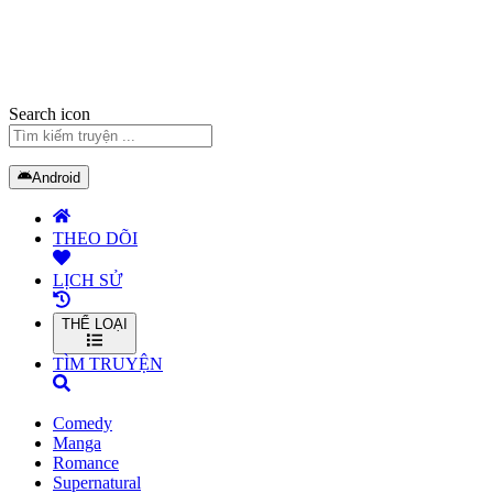
Search icon
Android
THEO DÕI
LỊCH SỬ
THỂ LOẠI
TÌM TRUYỆN
Comedy
Manga
Romance
Supernatural