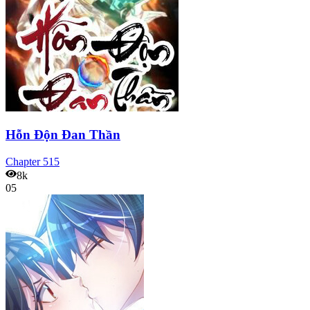
Hỗn Độn Đan Thần
Chapter
515
8k
05