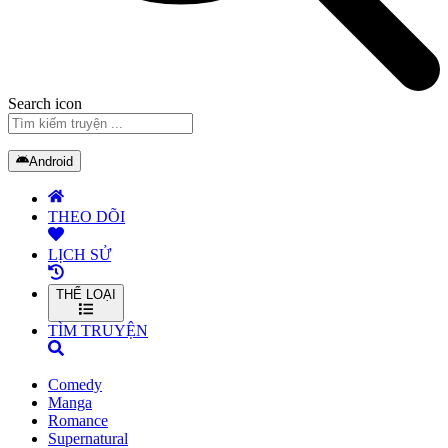
Search icon
Android
THEO DÕI
LỊCH SỬ
THỂ LOẠI
TÌM TRUYỆN
Comedy
Manga
Romance
Supernatural