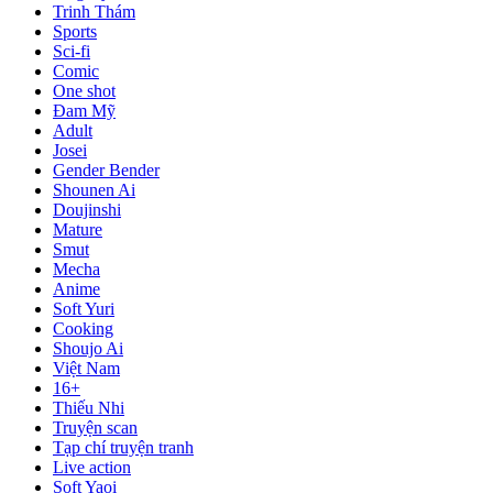
Trinh Thám
Sports
Sci-fi
Comic
One shot
Đam Mỹ
Adult
Josei
Gender Bender
Shounen Ai
Doujinshi
Mature
Smut
Mecha
Anime
Soft Yuri
Cooking
Shoujo Ai
Việt Nam
16+
Thiếu Nhi
Truyện scan
Tạp chí truyện tranh
Live action
Soft Yaoi