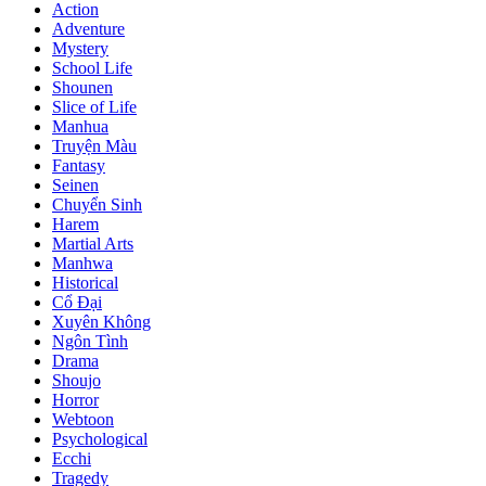
Action
Adventure
Mystery
School Life
Shounen
Slice of Life
Manhua
Truyện Màu
Fantasy
Seinen
Chuyển Sinh
Harem
Martial Arts
Manhwa
Historical
Cổ Đại
Xuyên Không
Ngôn Tình
Drama
Shoujo
Horror
Webtoon
Psychological
Ecchi
Tragedy