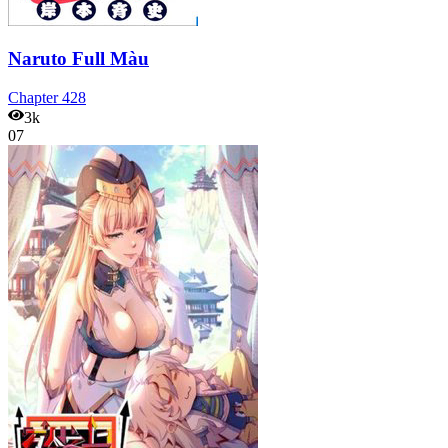
Naruto Full Màu
Chapter
428
3k
07