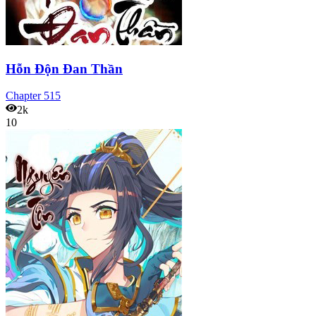
Hỗn Độn Đan Thần
Chapter
515
2k
10