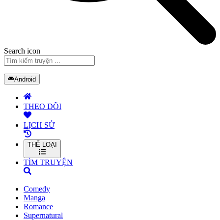
Search icon
Android
THEO DÕI
LỊCH SỬ
THỂ LOẠI
TÌM TRUYỆN
Comedy
Manga
Romance
Supernatural