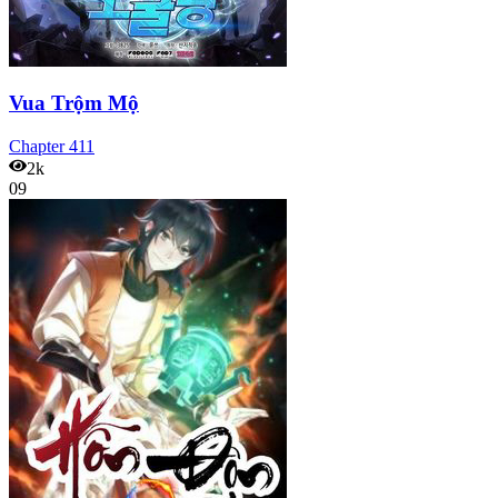
Vua Trộm Mộ
Chapter
411
2k
09