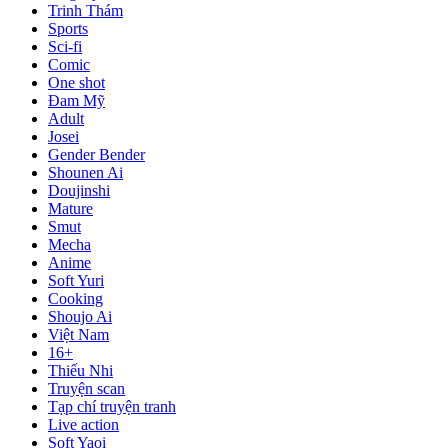
Trinh Thám
Sports
Sci-fi
Comic
One shot
Đam Mỹ
Adult
Josei
Gender Bender
Shounen Ai
Doujinshi
Mature
Smut
Mecha
Anime
Soft Yuri
Cooking
Shoujo Ai
Việt Nam
16+
Thiếu Nhi
Truyện scan
Tạp chí truyện tranh
Live action
Soft Yaoi