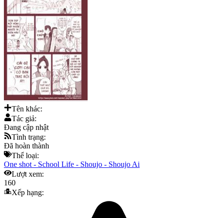
Tên khác:
Tác giả:
Đang cập nhật
Tình trạng:
Đã hoàn thành
Thể loại:
One shot
-
School Life
-
Shoujo
-
Shoujo Ai
Lượt xem:
160
Xếp hạng: