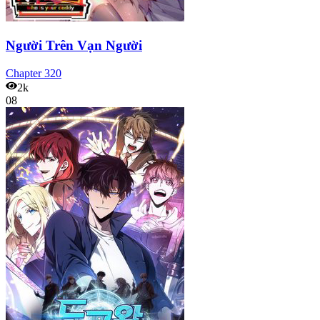
Người Trên Vạn Người
Chapter
320
2k
08