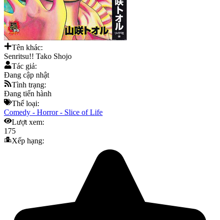
Tên khác:
Senritsu!! Tako Shojo
Tác giả:
Đang cập nhật
Tình trạng:
Đang tiến hành
Thể loại:
Comedy
-
Horror
-
Slice of Life
Lượt xem:
175
Xếp hạng: