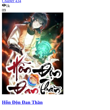
Chapter
434
1k
09
Hỗn Độn Đan Thần