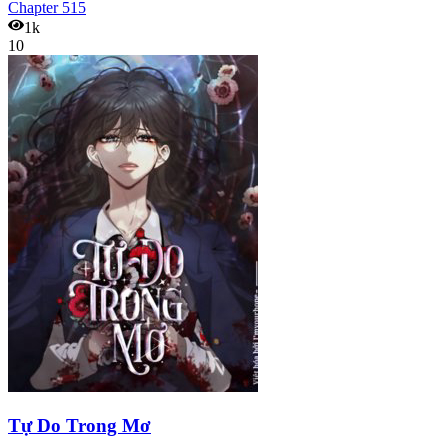
Chapter
515
1k
10
Tự Do Trong Mơ