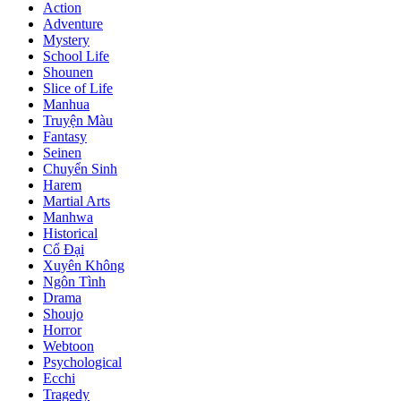
Action
Adventure
Mystery
School Life
Shounen
Slice of Life
Manhua
Truyện Màu
Fantasy
Seinen
Chuyển Sinh
Harem
Martial Arts
Manhwa
Historical
Cổ Đại
Xuyên Không
Ngôn Tình
Drama
Shoujo
Horror
Webtoon
Psychological
Ecchi
Tragedy