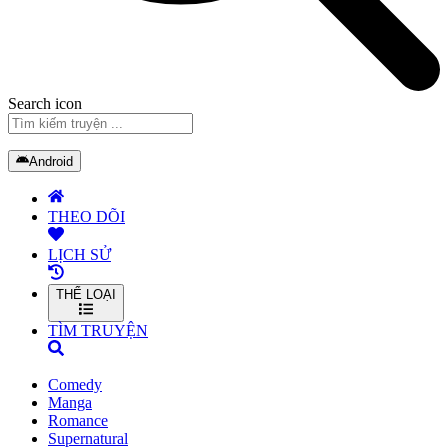
Search icon
Android
THEO DÕI
LỊCH SỬ
THỂ LOẠI
TÌM TRUYỆN
Comedy
Manga
Romance
Supernatural