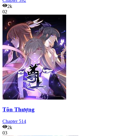
Chapter
392
2k
02
Tôn Thượng
Chapter
514
2k
03