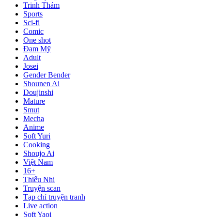
Trinh Thám
Sports
Sci-fi
Comic
One shot
Đam Mỹ
Adult
Josei
Gender Bender
Shounen Ai
Doujinshi
Mature
Smut
Mecha
Anime
Soft Yuri
Cooking
Shoujo Ai
Việt Nam
16+
Thiếu Nhi
Truyện scan
Tạp chí truyện tranh
Live action
Soft Yaoi