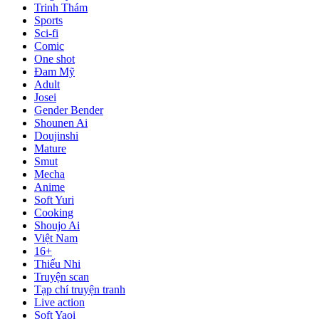
Trinh Thám
Sports
Sci-fi
Comic
One shot
Đam Mỹ
Adult
Josei
Gender Bender
Shounen Ai
Doujinshi
Mature
Smut
Mecha
Anime
Soft Yuri
Cooking
Shoujo Ai
Việt Nam
16+
Thiếu Nhi
Truyện scan
Tạp chí truyện tranh
Live action
Soft Yaoi