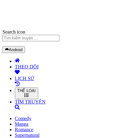
Search icon
Android
THEO DÕI
LỊCH SỬ
THỂ LOẠI
TÌM TRUYỆN
Comedy
Manga
Romance
Supernatural