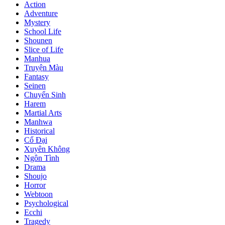
Action
Adventure
Mystery
School Life
Shounen
Slice of Life
Manhua
Truyện Màu
Fantasy
Seinen
Chuyển Sinh
Harem
Martial Arts
Manhwa
Historical
Cổ Đại
Xuyên Không
Ngôn Tình
Drama
Shoujo
Horror
Webtoon
Psychological
Ecchi
Tragedy