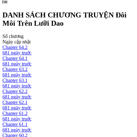
DANH SÁCH CHƯƠNG TRUYỆN
Đôi
Môi Trên Lưỡi Dao
Số chương
Ngày cập nhật
Chapter
64.2
681 ngày
truớc
Chapter
64.1
681 ngày
truớc
Chapter
63.2
681 ngày
truớc
Chapter
63.1
681 ngày
truớc
Chapter
62.2
681 ngày
truớc
Chapter
62.1
681 ngày
truớc
Chapter
61.2
681 ngày
truớc
Chapter
61.1
681 ngày
truớc
Chapter
60.2