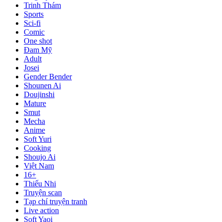
Trinh Thám
Sports
Sci-fi
Comic
One shot
Đam Mỹ
Adult
Josei
Gender Bender
Shounen Ai
Doujinshi
Mature
Smut
Mecha
Anime
Soft Yuri
Cooking
Shoujo Ai
Việt Nam
16+
Thiếu Nhi
Truyện scan
Tạp chí truyện tranh
Live action
Soft Yaoi