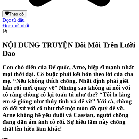
Theo dõi
Đọc từ đầu
Đọc mới nhất
NỘI DUNG TRUYỆN
Đôi Môi Trên Lưỡi
Dao
Con chó điên của Đế quốc, Arne, hiệp sĩ mạnh nhất
mọi thời đại. Cô buộc phải kết hôn theo lời của cha
mẹ. “Nếu không thích chồng. Nhất định phải giết
hắn rồi mới quay về” Nhưng sao không ai nói với
cô rằng chồng cô lại tuấn tú như thế? “Tôi lo lắng
em sẽ giống như thủy tinh và dễ vỡ” Với cả, chồng
cô đối xử với cô như thể một món đồ quý dễ vỡ.
Arne không hề yếu đuối và Cassian, người chồng
đang dần ám ảnh cô rồi. Sự hiểu lầm này chồng
chất lên hiểu lầm khác!