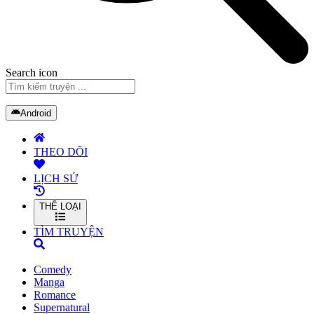
Search icon
Android
THEO DÕI
LỊCH SỬ
THỂ LOẠI
TÌM TRUYỆN
Comedy
Manga
Romance
Supernatural