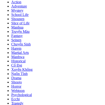
Action
Adventure
Mystery
School Life
Shounen
Slice of Life
Manhua
Truyện Màu
Fantasy
Seinen
Chuyển Sinh
Harem
Martial Arts
Manhwa
Historical
Cổ Đại
Xuyên Không
Ngôn Tình
Drama
Shoujo
Horror
Webtoon
Psychological
Ecchi
Tragedy