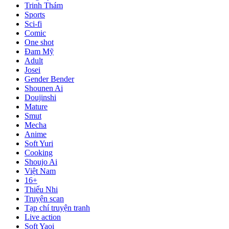
Trinh Thám
Sports
Sci-fi
Comic
One shot
Đam Mỹ
Adult
Josei
Gender Bender
Shounen Ai
Doujinshi
Mature
Smut
Mecha
Anime
Soft Yuri
Cooking
Shoujo Ai
Việt Nam
16+
Thiếu Nhi
Truyện scan
Tạp chí truyện tranh
Live action
Soft Yaoi