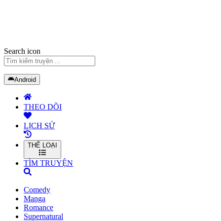
Search icon
Android
THEO DÕI
LỊCH SỬ
THỂ LOẠI
TÌM TRUYỆN
Comedy
Manga
Romance
Supernatural