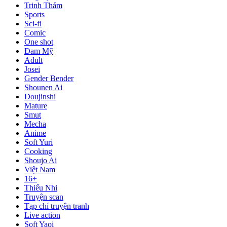
Trinh Thám
Sports
Sci-fi
Comic
One shot
Đam Mỹ
Adult
Josei
Gender Bender
Shounen Ai
Doujinshi
Mature
Smut
Mecha
Anime
Soft Yuri
Cooking
Shoujo Ai
Việt Nam
16+
Thiếu Nhi
Truyện scan
Tạp chí truyện tranh
Live action
Soft Yaoi