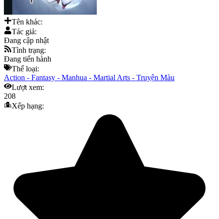
Tên khác:
Tác giả:
Đang cập nhật
Tình trạng:
Đang tiến hành
Thể loại:
Action
-
Fantasy
-
Manhua
-
Martial Arts
-
Truyện Màu
Lượt xem:
208
Xếp hạng: