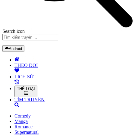
Search icon
Android
THEO DÕI
LỊCH SỬ
THỂ LOẠI
TÌM TRUYỆN
Comedy
Manga
Romance
Supernatural