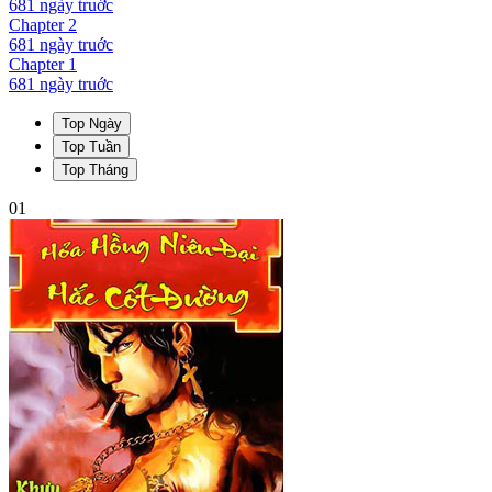
681 ngày
truớc
Chapter
2
681 ngày
truớc
Chapter
1
681 ngày
truớc
Top Ngày
Top Tuần
Top Tháng
01