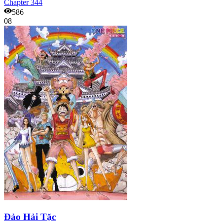
Chapter
344
586
08
Đảo Hải Tặc