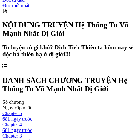
Đọc mới nhất
NỘI DUNG TRUYỆN
Hệ Thống Tu Võ
Mạnh Nhất Dị Giới
Tu luyện có gì khó? Dịch Tiểu Thiên ta hôm nay sẽ
độc bá thiên hạ ở dị giới!!!
DANH SÁCH CHƯƠNG TRUYỆN
Hệ
Thống Tu Võ Mạnh Nhất Dị Giới
Số chương
Ngày cập nhật
Chapter
5
681 ngày
truớc
Chapter
4
681 ngày
truớc
Chapter
3