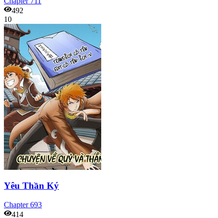
Chapter
711
492
10
Yêu Thần Ký
Chapter
693
414