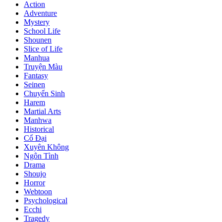
Action
Adventure
Mystery
School Life
Shounen
Slice of Life
Manhua
Truyện Màu
Fantasy
Seinen
Chuyển Sinh
Harem
Martial Arts
Manhwa
Historical
Cổ Đại
Xuyên Không
Ngôn Tình
Drama
Shoujo
Horror
Webtoon
Psychological
Ecchi
Tragedy