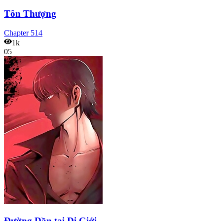
Tôn Thượng
Chapter
514
1k
05
Đường Dần tại Dị Giới