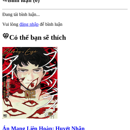
Bình luận (0)
Đang tải bình luận...
Vui lòng
đăng nhập
để bình luận
Có thể bạn sẽ thích
Án Mạng Liên Hoàn: Huyết Nhãn