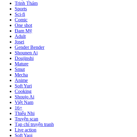
Trinh Thám
Sports
Sci-fi
Comic
One shot
Đam Mỹ
Adult
Josei
Gender Bender
Shounen Ai
Doujinshi
Mature
Smut
Mecha
Anime
Soft Yuri
Cooking
Shoujo Ai
Việt Nam
16+
Thiếu Nhi
Truyện scan
Tạp chí truyện tranh
Live action
Soft Yaoi