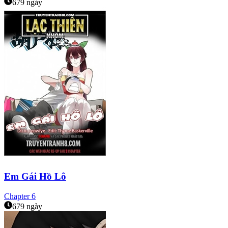
679 ngày
Em Gái Hồ Lô
Chapter
6
679 ngày