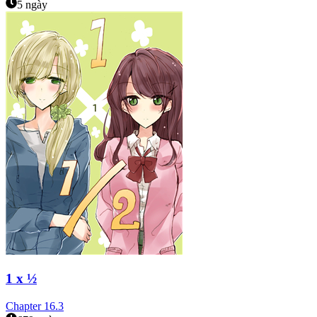
5 ngày
1 x ½
Chapter
16.3