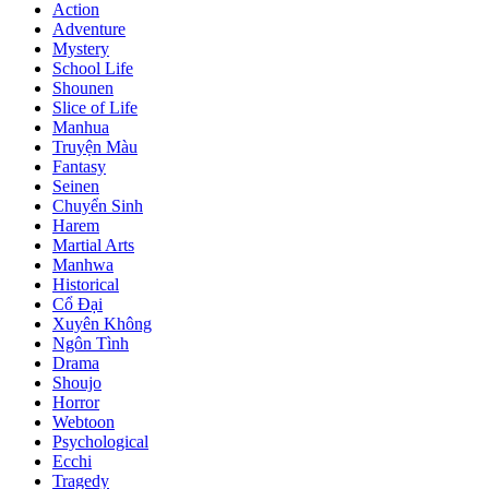
Action
Adventure
Mystery
School Life
Shounen
Slice of Life
Manhua
Truyện Màu
Fantasy
Seinen
Chuyển Sinh
Harem
Martial Arts
Manhwa
Historical
Cổ Đại
Xuyên Không
Ngôn Tình
Drama
Shoujo
Horror
Webtoon
Psychological
Ecchi
Tragedy