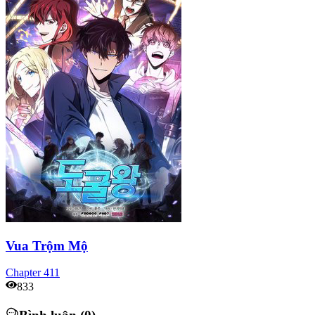
Vua Trộm Mộ
Chapter
411
833