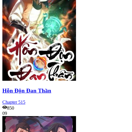
Hỗn Độn Đan Thần
Chapter
515
850
09