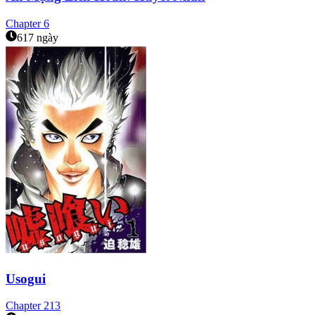
Chapter
6
617 ngày
Usogui
Chapter
213