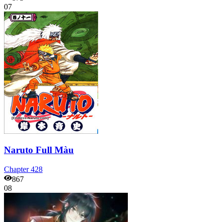
07
Naruto Full Màu
Chapter
428
867
08