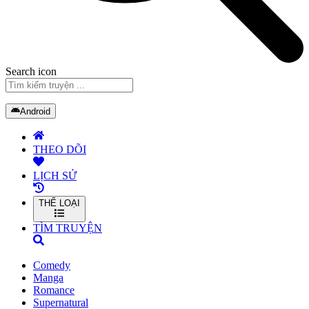
Search icon
Android
THEO DÕI
LỊCH SỬ
THỂ LOẠI
TÌM TRUYỆN
Comedy
Manga
Romance
Supernatural