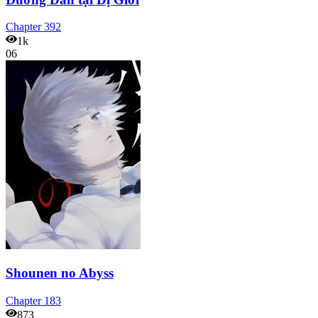
Chapter
392
1k
06
Shounen no Abyss
Chapter
183
873