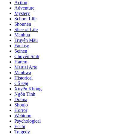
Action
Adventure
Mystery
School Life
Shounen
Slice of Life
Manhua
Truyện Màu
Fantasy
Seinen
Chuyển Sinh
Harem
Martial Arts
Manhwa
Historical
Cổ Đại
Xuyên Không
Ngôn Tình
Drama
Shoujo
Horror
Webtoon
Psychological
Ecchi
Tragedy