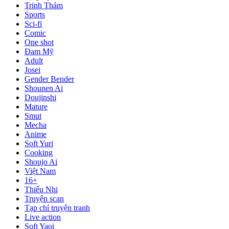
Trinh Thám
Sports
Sci-fi
Comic
One shot
Đam Mỹ
Adult
Josei
Gender Bender
Shounen Ai
Doujinshi
Mature
Smut
Mecha
Anime
Soft Yuri
Cooking
Shoujo Ai
Việt Nam
16+
Thiếu Nhi
Truyện scan
Tạp chí truyện tranh
Live action
Soft Yaoi