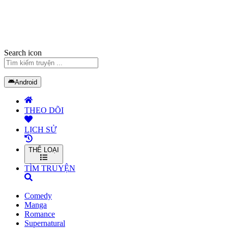
Search icon
Android
THEO DÕI
LỊCH SỬ
THỂ LOẠI
TÌM TRUYỆN
Comedy
Manga
Romance
Supernatural