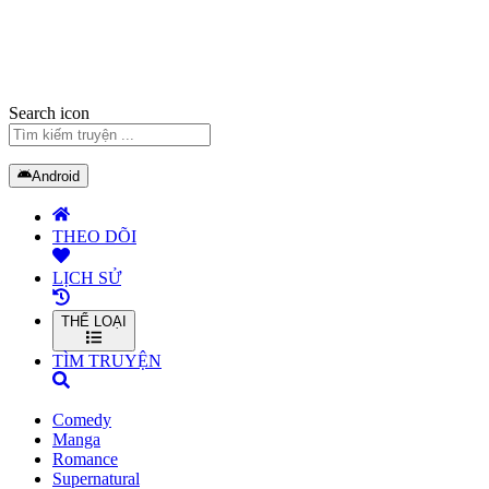
Search icon
Android
THEO DÕI
LỊCH SỬ
THỂ LOẠI
TÌM TRUYỆN
Comedy
Manga
Romance
Supernatural