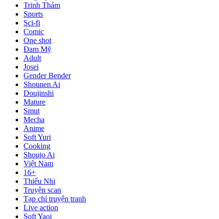
Trinh Thám
Sports
Sci-fi
Comic
One shot
Đam Mỹ
Adult
Josei
Gender Bender
Shounen Ai
Doujinshi
Mature
Smut
Mecha
Anime
Soft Yuri
Cooking
Shoujo Ai
Việt Nam
16+
Thiếu Nhi
Truyện scan
Tạp chí truyện tranh
Live action
Soft Yaoi