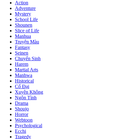
Action
Adventure
Mystery
School Life
Shounen
Slice of Life
Manhua
Truyện Màu
Fantasy
Seinen
Chuyển Sinh
Harem
Martial Arts
Manhwa
Historical
Cổ Đại
Xuyên Không
Ngôn Tình
Drama
Shoujo
Horror
Webtoon
Psychological
Ecchi
Tragedy