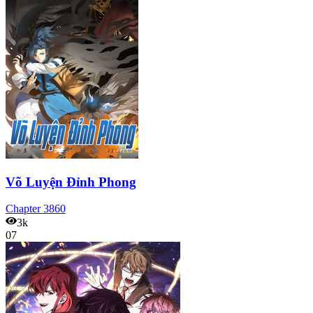
Võ Luyện Đỉnh Phong
Chapter
3860
3k
07