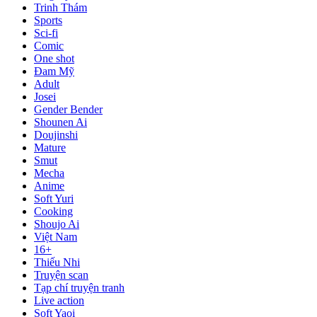
Trinh Thám
Sports
Sci-fi
Comic
One shot
Đam Mỹ
Adult
Josei
Gender Bender
Shounen Ai
Doujinshi
Mature
Smut
Mecha
Anime
Soft Yuri
Cooking
Shoujo Ai
Việt Nam
16+
Thiếu Nhi
Truyện scan
Tạp chí truyện tranh
Live action
Soft Yaoi