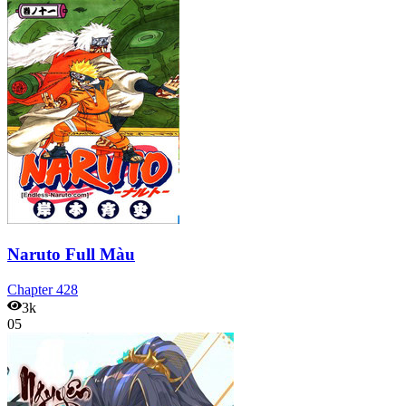
Naruto Full Màu
Chapter
428
3k
05