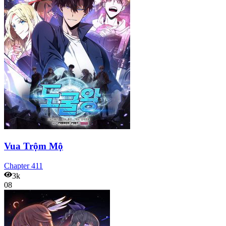
Vua Trộm Mộ
Chapter
411
3k
08