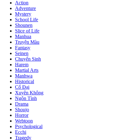
Action
Adventure
Mystery
School Life
Shounen
Slice of Life
Manhua
Truyện Màu
Fantasy
Seinen
Chuyển Sinh
Harem
Martial Arts
Manhwa
Historical
Cổ Đại
Xuyên Không
Ngôn Tình
Drama
Shoujo
Horror
Webtoon
Psychological
Ecchi
Tragedy