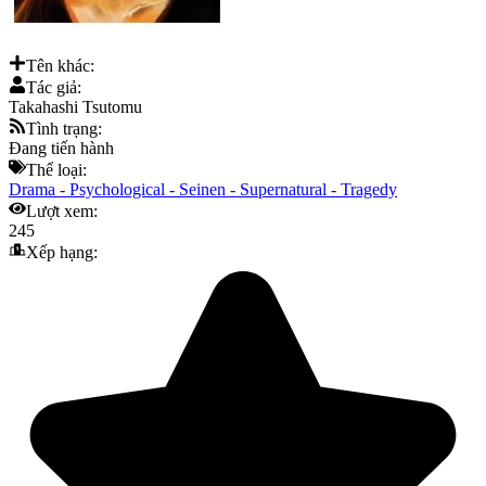
Tên khác:
Tác giả:
Takahashi Tsutomu
Tình trạng:
Đang tiến hành
Thể loại:
Drama
-
Psychological
-
Seinen
-
Supernatural
-
Tragedy
Lượt xem:
245
Xếp hạng: