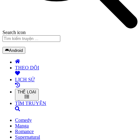
Search icon
Android
THEO DÕI
LỊCH SỬ
THỂ LOẠI
TÌM TRUYỆN
Comedy
Manga
Romance
Supernatural