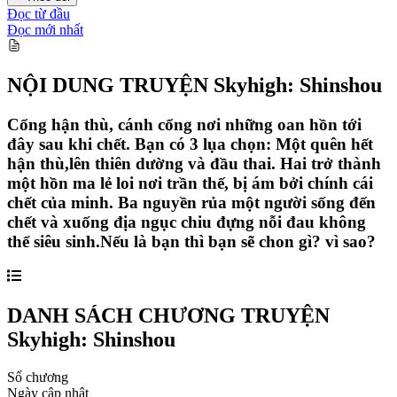
Đọc từ đầu
Đọc mới nhất
NỘI DUNG TRUYỆN
Skyhigh: Shinshou
Cổng hận thù, cánh cổng nơi những oan hồn tới
đây sau khi chết. Bạn có 3 lụa chọn: Một quên hết
hận thù,lên thiên dường và đầu thai. Hai trở thành
một hồn ma lẻ loi nơi trần thế, bị ám bởi chính cái
chết của minh. Ba nguyền rủa một người sống đến
chết và xuống địa ngục chiu đựng nỗi đau không
thể siêu sinh.Nếu là bạn thì bạn sẽ chon gì? vì sao?
DANH SÁCH CHƯƠNG TRUYỆN
Skyhigh: Shinshou
Số chương
Ngày cập nhật