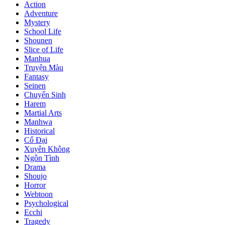
Action
Adventure
Mystery
School Life
Shounen
Slice of Life
Manhua
Truyện Màu
Fantasy
Seinen
Chuyển Sinh
Harem
Martial Arts
Manhwa
Historical
Cổ Đại
Xuyên Không
Ngôn Tình
Drama
Shoujo
Horror
Webtoon
Psychological
Ecchi
Tragedy