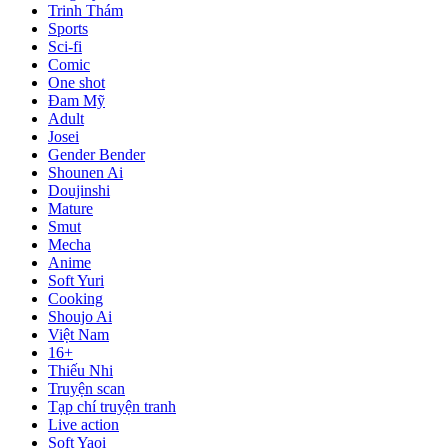
Trinh Thám
Sports
Sci-fi
Comic
One shot
Đam Mỹ
Adult
Josei
Gender Bender
Shounen Ai
Doujinshi
Mature
Smut
Mecha
Anime
Soft Yuri
Cooking
Shoujo Ai
Việt Nam
16+
Thiếu Nhi
Truyện scan
Tạp chí truyện tranh
Live action
Soft Yaoi