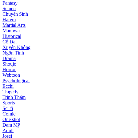
Fantasy
Seinen
Chuyển Sinh
Harem
Martial Arts
Manhwa
Historical
Cổ Đại
Xuyên Không
Ngôn Tình
Drama
Shoujo
Horror
Webtoon
Psychological
Ecchi
Tragedy
Trinh Thám
Sports
Sci-fi
Comic
One shot
Đam Mỹ
Adult
Josei