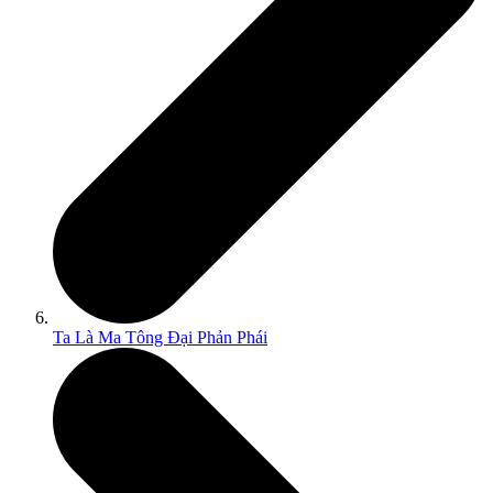
Ta Là Ma Tông Đại Phản Phái