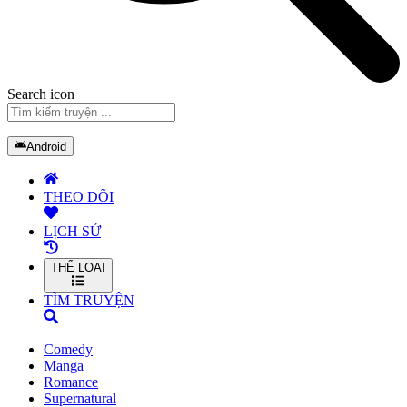
Search icon
Android
THEO DÕI
LỊCH SỬ
THỂ LOẠI
TÌM TRUYỆN
Comedy
Manga
Romance
Supernatural