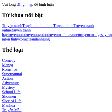
Vui lòng
đăng nhập
để bình luận
Từ khóa nổi bật
Truyện tranh
Truyện tranh online
Truyen tranh
Truyen tranh
online
truyen tranh
hay
truyenqqto
truyenqqgo
toptruyen
manhuavn
nettruyen
cmanga
saytru
ngôn tình
vcomic
teamlanhlung
Thể loại
Comedy
Manga
Romance
Supernatural
Action
Adventure
Mystery
School Life
Shounen
Slice of Life
Manhua
Truyện Màu