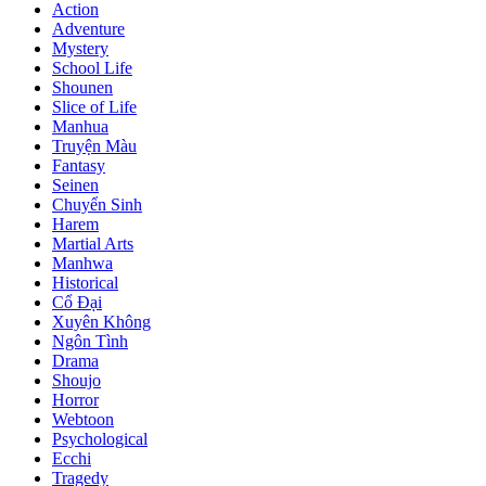
Action
Adventure
Mystery
School Life
Shounen
Slice of Life
Manhua
Truyện Màu
Fantasy
Seinen
Chuyển Sinh
Harem
Martial Arts
Manhwa
Historical
Cổ Đại
Xuyên Không
Ngôn Tình
Drama
Shoujo
Horror
Webtoon
Psychological
Ecchi
Tragedy