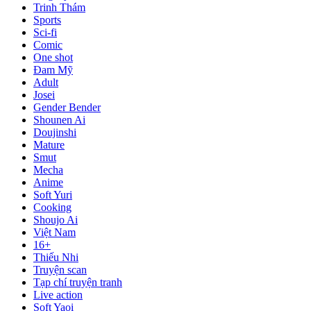
Trinh Thám
Sports
Sci-fi
Comic
One shot
Đam Mỹ
Adult
Josei
Gender Bender
Shounen Ai
Doujinshi
Mature
Smut
Mecha
Anime
Soft Yuri
Cooking
Shoujo Ai
Việt Nam
16+
Thiếu Nhi
Truyện scan
Tạp chí truyện tranh
Live action
Soft Yaoi