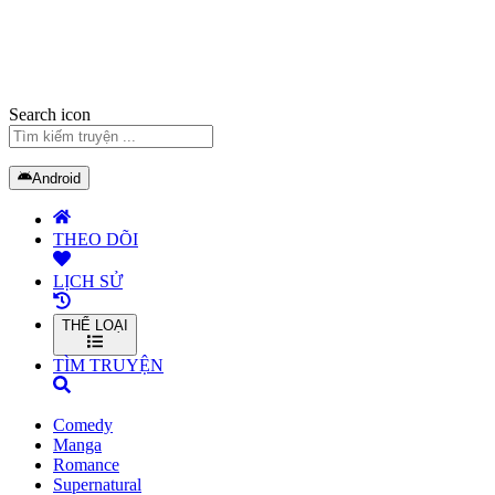
Search icon
Android
THEO DÕI
LỊCH SỬ
THỂ LOẠI
TÌM TRUYỆN
Comedy
Manga
Romance
Supernatural