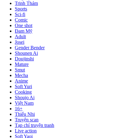
Trinh Thám
Sports
Sci-fi
Comic
One shot
Đam Mỹ
Adult
Josei
Gender Bender
Shounen Ai
Doujinshi
Mature
Smut
Mecha
Anime
Soft Yuri
Cooking
Shoujo Ai
Việt Nam
16+
Thiếu Nhi
Truyện scan
Tạp chí truyện tranh
Live action
Soft Yaoi