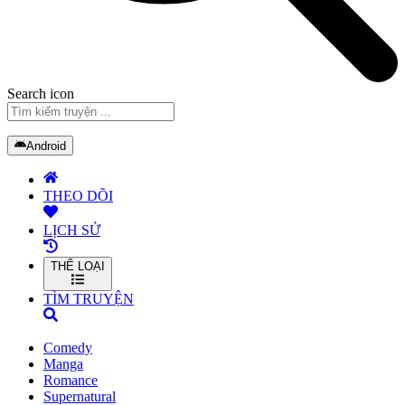
Search icon
Android
THEO DÕI
LỊCH SỬ
THỂ LOẠI
TÌM TRUYỆN
Comedy
Manga
Romance
Supernatural