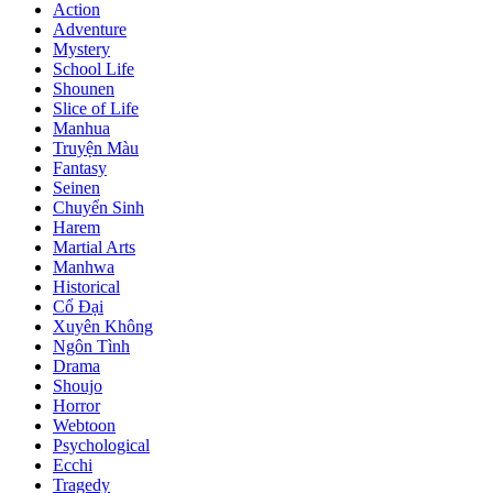
Action
Adventure
Mystery
School Life
Shounen
Slice of Life
Manhua
Truyện Màu
Fantasy
Seinen
Chuyển Sinh
Harem
Martial Arts
Manhwa
Historical
Cổ Đại
Xuyên Không
Ngôn Tình
Drama
Shoujo
Horror
Webtoon
Psychological
Ecchi
Tragedy