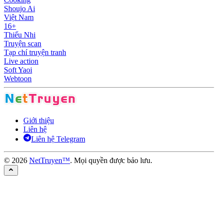
Shoujo Ai
Việt Nam
16+
Thiếu Nhi
Truyện scan
Tạp chí truyện tranh
Live action
Soft Yaoi
Webtoon
Giới thiệu
Liên hệ
Liên hệ Telegram
©
2026
NetTruyen™
. Mọi quyền được bảo lưu.