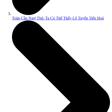
Toàn Cầu Ngự Thú: Ta Có Thể Thấy Lộ Tuyến Tiến Hoá