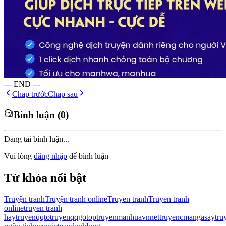
--- END ---
Chap trước
Chap sau
Bình luận (0)
Đang tải bình luận...
Vui lòng
đăng nhập
để bình luận
Từ khóa nổi bật
Truyện tranh
Truyện tranh online
Truyen tranh
Truyen tranh
online
truyen tranh
hay
truyenqqto
truyenqqgo
toptruyen
manhuavn
nettruyen
cmanga
saytru