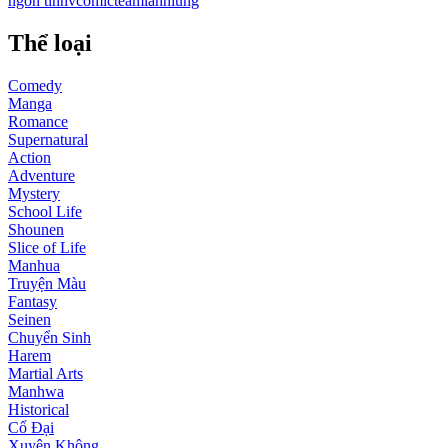
ngôn tình
vcomic
teamlanhlung
Thể loại
Comedy
Manga
Romance
Supernatural
Action
Adventure
Mystery
School Life
Shounen
Slice of Life
Manhua
Truyện Màu
Fantasy
Seinen
Chuyển Sinh
Harem
Martial Arts
Manhwa
Historical
Cổ Đại
Xuyên Không