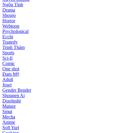
Ngôn Tình
Drama
Shoujo
Horror
Webtoon
Psychological
Ecchi
Tragedy
Trinh Thám
Sports
Sci-fi
Comic
One shot
Đam Mỹ
Adult
Josei
Gender Bender
Shounen Ai
Doujinshi
Mature
Smut
Mecha
Anime
Soft Yuri
Cooking