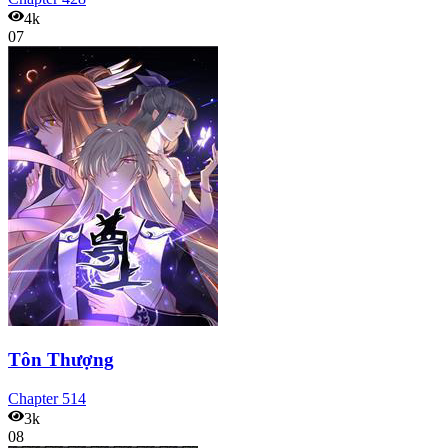
4k
07
Tôn Thượng
Chapter
514
3k
08