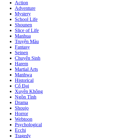
Action
Adventure
Mystery
School Life
Shounen
Slice of Life
Manhua
Truyện Màu
Fantasy
Seinen
Chuyển Sinh
Harem
Martial Arts
Manhwa
Historical
Cổ Đại
Xuyên Không
Ngôn Tình
Drama
Shoujo
Horror
Webtoon
Psychological
Ecchi
Tragedy