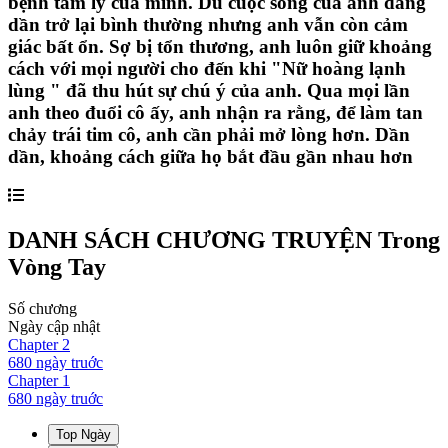
bệnh tâm lý của mình. Dù cuộc sống của anh đang
dần trở lại bình thường nhưng anh vẫn còn cảm
giác bất ổn. Sợ bị tổn thương, anh luôn giữ khoảng
cách với mọi người cho đến khi "Nữ hoàng lạnh
lùng " đã thu hút sự chú ý của anh. Qua mọi lần
anh theo đuổi cô ấy, anh nhận ra rằng, để làm tan
chảy trái tim cô, anh cần phải mở lòng hơn. Dần
dần, khoảng cách giữa họ bắt đầu gần nhau hơn
DANH SÁCH CHƯƠNG TRUYỆN
Trong
Vòng Tay
Số chương
Ngày cập nhật
Chapter
2
680 ngày
truớc
Chapter
1
680 ngày
truớc
Top Ngày