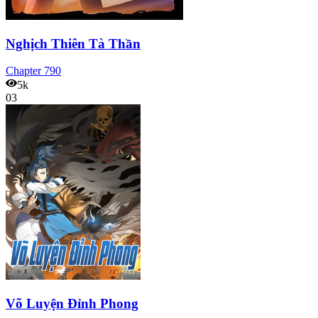
Nghịch Thiên Tà Thần
Chapter
790
5k
03
Võ Luyện Đỉnh Phong