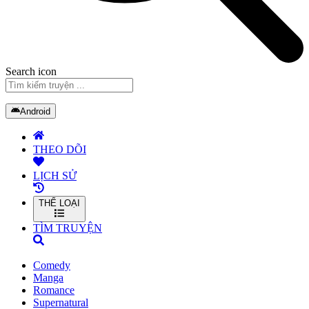
Search icon
Android
THEO DÕI
LỊCH SỬ
THỂ LOẠI
TÌM TRUYỆN
Comedy
Manga
Romance
Supernatural