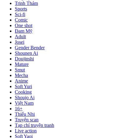
Trinh Thám
Sports
Sci-fi
Comic
One shot
Đam Mỹ
Adult
Josei
Gender Bender
Shounen Ai
Doujinshi
Mature
Smut
Mecha
Anime
Soft Yuri
Cooking
Shoujo Ai
Việt Nam
16+
Thiếu Nhi
Truyện scan
Tạp chí truyện tranh
Live action
Soft Yaoi