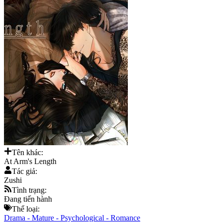
Tên khác:
At Arm's Length
Tác giả:
Zushi
Tình trạng:
Đang tiến hành
Thể loại:
Drama
-
Mature
-
Psychological
-
Romance