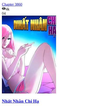
Chapter
3860
4k
04
Nhất Nhân Chi Hạ