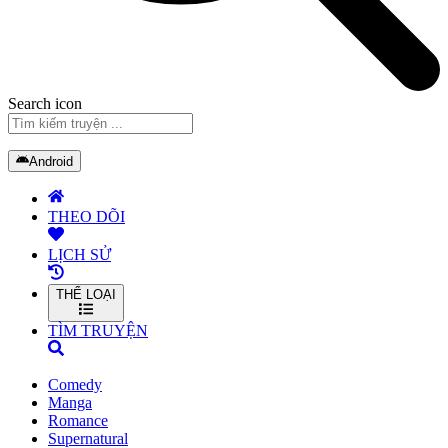
Search icon
Android
THEO DÕI
LỊCH SỬ
THỂ LOẠI
TÌM TRUYỆN
Comedy
Manga
Romance
Supernatural