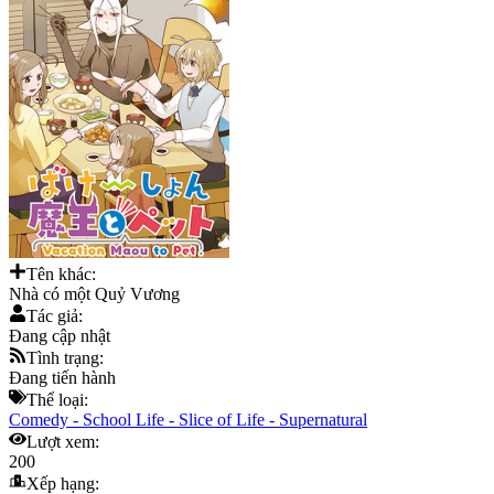
Tên khác:
Nhà có một Quỷ Vương
Tác giả:
Đang cập nhật
Tình trạng:
Đang tiến hành
Thể loại:
Comedy
-
School Life
-
Slice of Life
-
Supernatural
Lượt xem:
200
Xếp hạng: