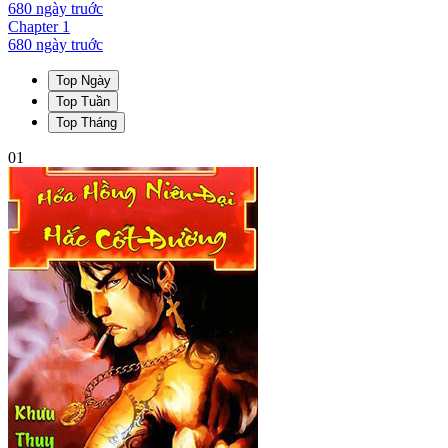
680 ngày
truớc
Chapter
1
680 ngày
truớc
Top Ngày
Top Tuần
Top Tháng
01