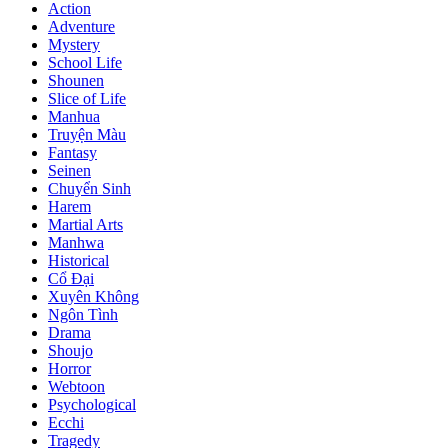
Action
Adventure
Mystery
School Life
Shounen
Slice of Life
Manhua
Truyện Màu
Fantasy
Seinen
Chuyển Sinh
Harem
Martial Arts
Manhwa
Historical
Cổ Đại
Xuyên Không
Ngôn Tình
Drama
Shoujo
Horror
Webtoon
Psychological
Ecchi
Tragedy