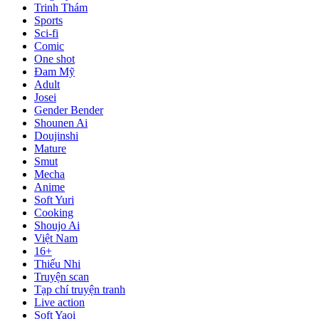
Trinh Thám
Sports
Sci-fi
Comic
One shot
Đam Mỹ
Adult
Josei
Gender Bender
Shounen Ai
Doujinshi
Mature
Smut
Mecha
Anime
Soft Yuri
Cooking
Shoujo Ai
Việt Nam
16+
Thiếu Nhi
Truyện scan
Tạp chí truyện tranh
Live action
Soft Yaoi