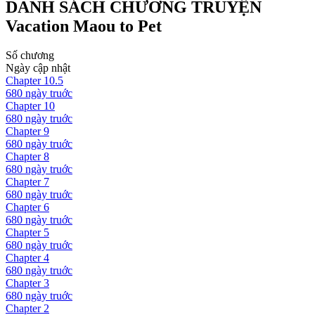
DANH SÁCH CHƯƠNG TRUYỆN
Vacation Maou to Pet
Số chương
Ngày cập nhật
Chapter
10.5
680 ngày
truớc
Chapter
10
680 ngày
truớc
Chapter
9
680 ngày
truớc
Chapter
8
680 ngày
truớc
Chapter
7
680 ngày
truớc
Chapter
6
680 ngày
truớc
Chapter
5
680 ngày
truớc
Chapter
4
680 ngày
truớc
Chapter
3
680 ngày
truớc
Chapter
2