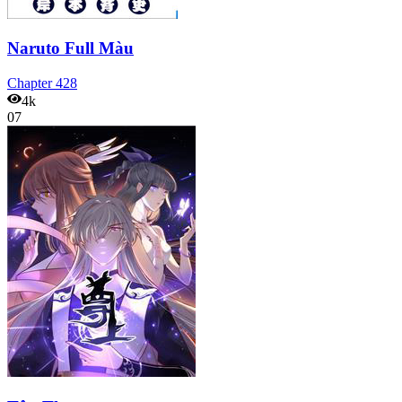
Naruto Full Màu
Chapter
428
4k
07