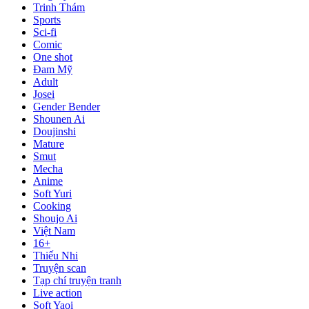
Trinh Thám
Sports
Sci-fi
Comic
One shot
Đam Mỹ
Adult
Josei
Gender Bender
Shounen Ai
Doujinshi
Mature
Smut
Mecha
Anime
Soft Yuri
Cooking
Shoujo Ai
Việt Nam
16+
Thiếu Nhi
Truyện scan
Tạp chí truyện tranh
Live action
Soft Yaoi