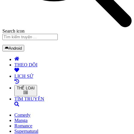
Search icon
Android
THEO DÕI
LỊCH SỬ
THỂ LOẠI
TÌM TRUYỆN
Comedy
Manga
Romance
Supernatural