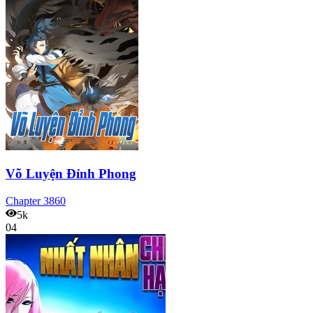
Võ Luyện Đỉnh Phong
Chapter
3860
5k
04