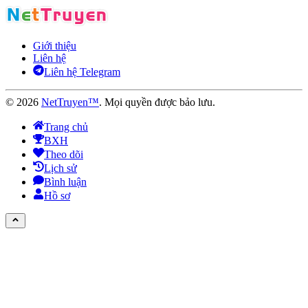
Giới thiệu
Liên hệ
Liên hệ Telegram
©
2026
NetTruyen™
. Mọi quyền được bảo lưu.
Trang chủ
BXH
Theo dõi
Lịch sử
Bình luận
Hồ sơ