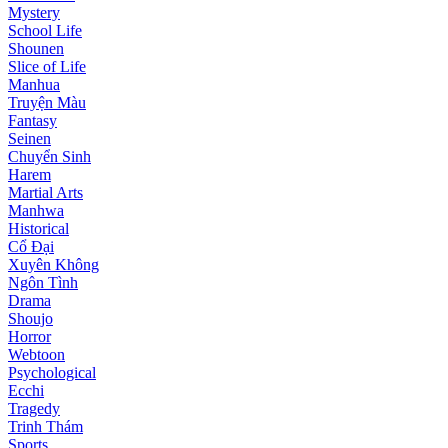
Mystery
School Life
Shounen
Slice of Life
Manhua
Truyện Màu
Fantasy
Seinen
Chuyển Sinh
Harem
Martial Arts
Manhwa
Historical
Cổ Đại
Xuyên Không
Ngôn Tình
Drama
Shoujo
Horror
Webtoon
Psychological
Ecchi
Tragedy
Trinh Thám
Sports