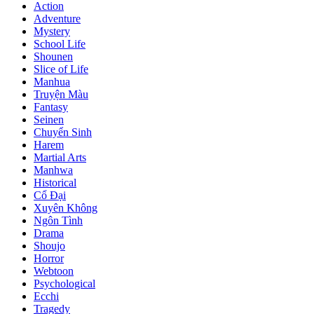
Action
Adventure
Mystery
School Life
Shounen
Slice of Life
Manhua
Truyện Màu
Fantasy
Seinen
Chuyển Sinh
Harem
Martial Arts
Manhwa
Historical
Cổ Đại
Xuyên Không
Ngôn Tình
Drama
Shoujo
Horror
Webtoon
Psychological
Ecchi
Tragedy