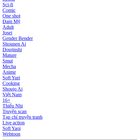
Sci-fi
Comic
One shot
Đam Mỹ
Adult
Josei
Gender Bender
Shounen Ai
Doujinshi
Mature
Smut
Mecha
Anime
Soft Yuri
Cooking
Shoujo Ai
Việt Nam
16+
Thiếu Nhi
Truyện scan
Tạp chí truyện tranh
Live action
Soft Yaoi
Webtoon