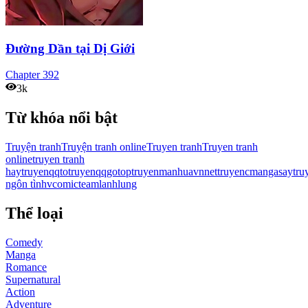
Đường Dần tại Dị Giới
Chapter
392
3k
Từ khóa nổi bật
Truyện tranh
Truyện tranh online
Truyen tranh
Truyen tranh
online
truyen tranh
hay
truyenqqto
truyenqqgo
toptruyen
manhuavn
nettruyen
cmanga
saytru
ngôn tình
vcomic
teamlanhlung
Thể loại
Comedy
Manga
Romance
Supernatural
Action
Adventure