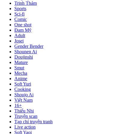
Trinh Thám
Sports
Sci-fi
Comic
One shot
Đam Mỹ
Adult
Josei
Gender Bender
Shounen Ai
Doujinshi
Mature
Smut
Mecha
Anime
Soft Yuri
Cooking
Shoujo Ai
Việt Nam
16+
Thiếu Nhi
Truyện scan
Tạp chí truyện tranh
Live action
Soft Yaoi