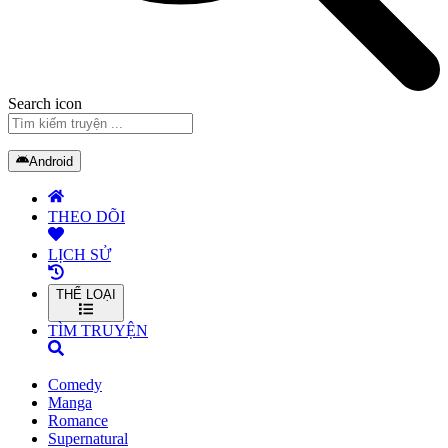
Search icon
Android
THEO DÕI
LỊCH SỬ
THỂ LOẠI
TÌM TRUYỆN
Comedy
Manga
Romance
Supernatural