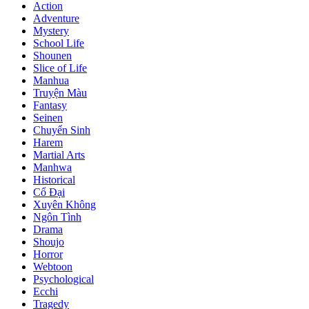
Action
Adventure
Mystery
School Life
Shounen
Slice of Life
Manhua
Truyện Màu
Fantasy
Seinen
Chuyển Sinh
Harem
Martial Arts
Manhwa
Historical
Cổ Đại
Xuyên Không
Ngôn Tình
Drama
Shoujo
Horror
Webtoon
Psychological
Ecchi
Tragedy