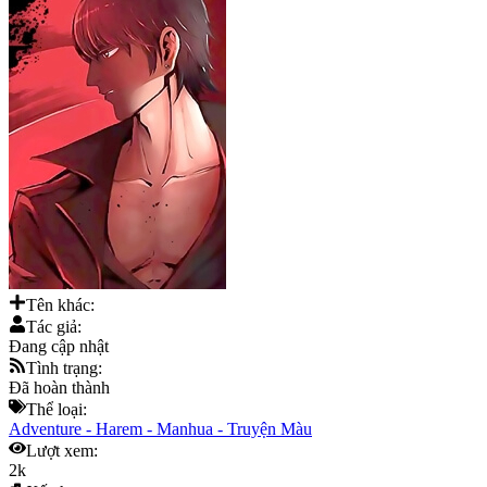
Tên khác:
Tác giả:
Đang cập nhật
Tình trạng:
Đã hoàn thành
Thể loại:
Adventure
-
Harem
-
Manhua
-
Truyện Màu
Lượt xem:
2k