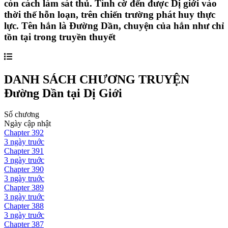
còn cách làm sát thủ. Tình cờ đến được Dị giới vào
thời thế hỗn loạn, trên chiến trường phát huy thực
lực. Tên hắn là Đường Dần, chuyện của hắn như chỉ
tồn tại trong truyền thuyết
DANH SÁCH CHƯƠNG TRUYỆN
Đường Dần tại Dị Giới
Số chương
Ngày cập nhật
Chapter
392
3 ngày
truớc
Chapter
391
3 ngày
truớc
Chapter
390
3 ngày
truớc
Chapter
389
3 ngày
truớc
Chapter
388
3 ngày
truớc
Chapter
387