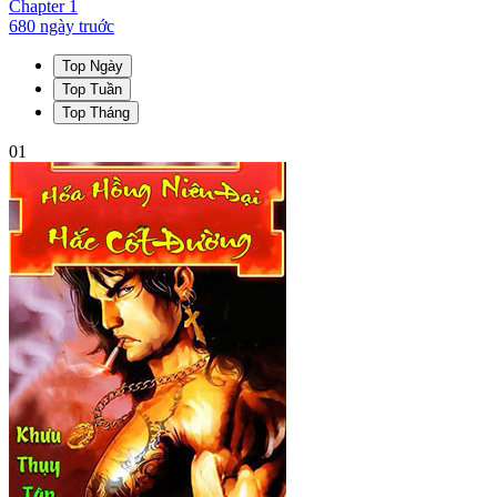
Chapter
1
680 ngày
truớc
Top Ngày
Top Tuần
Top Tháng
01