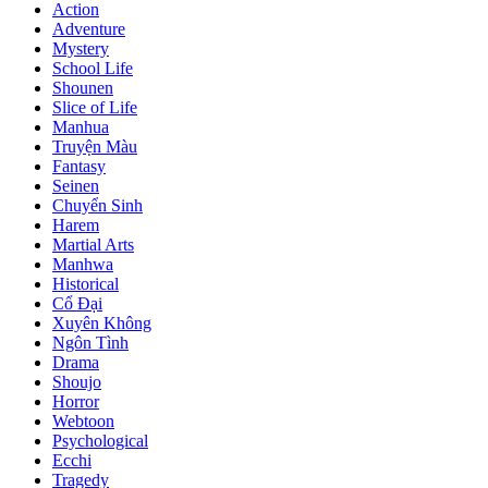
Action
Adventure
Mystery
School Life
Shounen
Slice of Life
Manhua
Truyện Màu
Fantasy
Seinen
Chuyển Sinh
Harem
Martial Arts
Manhwa
Historical
Cổ Đại
Xuyên Không
Ngôn Tình
Drama
Shoujo
Horror
Webtoon
Psychological
Ecchi
Tragedy