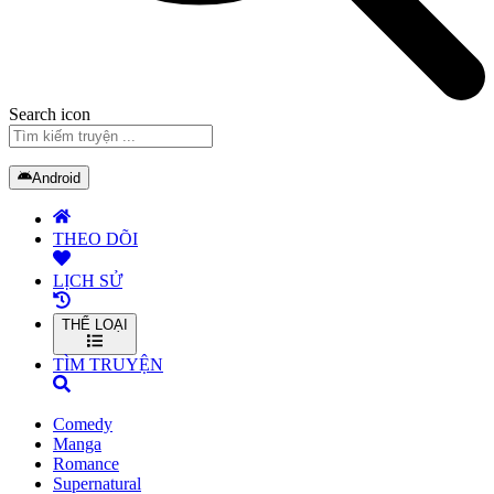
Search icon
Android
THEO DÕI
LỊCH SỬ
THỂ LOẠI
TÌM TRUYỆN
Comedy
Manga
Romance
Supernatural