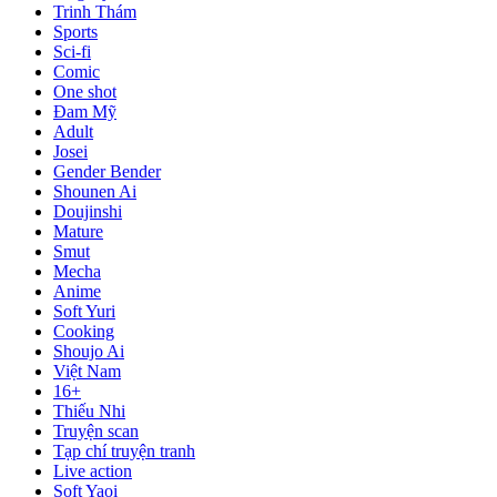
Trinh Thám
Sports
Sci-fi
Comic
One shot
Đam Mỹ
Adult
Josei
Gender Bender
Shounen Ai
Doujinshi
Mature
Smut
Mecha
Anime
Soft Yuri
Cooking
Shoujo Ai
Việt Nam
16+
Thiếu Nhi
Truyện scan
Tạp chí truyện tranh
Live action
Soft Yaoi