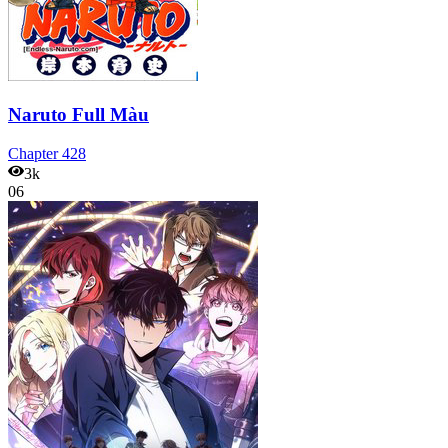
Naruto Full Màu
Chapter
428
3k
06