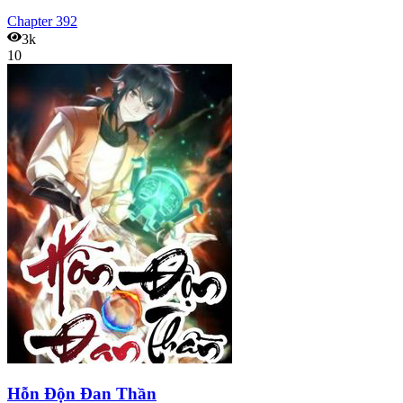
Chapter
392
3k
10
Hỗn Độn Đan Thần