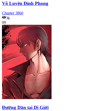
Võ Luyện Đỉnh Phong
Chapter
3860
3k
09
Đường Dần tại Dị Giới