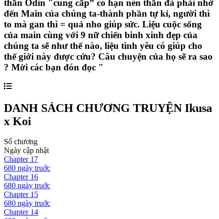
thần Odin "cung cấp” có hạn nên thần đã phải nhờ
đến Main của chúng ta-thành phần tự kỉ, người thì
to mà gan thì = quả nho giúp sức. Liệu cuộc sống
của main cùng với 9 nữ chiến binh xinh đẹp của
chúng ta sẽ như thế nào, liệu tình yêu có giúp cho
thế giới này được cứu? Câu chuyện của họ sẽ ra sao
? Mời các bạn đón đọc "
DANH SÁCH CHƯƠNG TRUYỆN
Ikusa
x Koi
Số chương
Ngày cập nhật
Chapter
17
680 ngày
truớc
Chapter
16
680 ngày
truớc
Chapter
15
680 ngày
truớc
Chapter
14