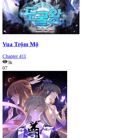
Vua Trộm Mộ
Chapter
411
3k
07