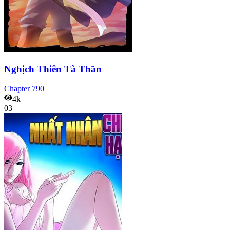
Nghịch Thiên Tà Thần
Chapter
790
4k
03