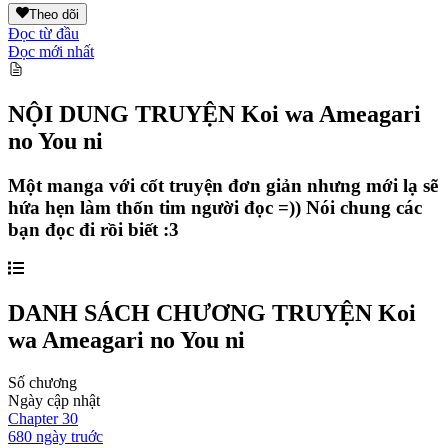
Theo dõi
Đọc từ đầu
Đọc mới nhất
NỘI DUNG TRUYỆN
Koi wa Ameagari
no You ni
Một manga với cốt truyện đơn giản nhưng mới lạ sẽ
hứa hẹn làm thốn tim người đọc =)) Nói chung các
bạn đọc đi rồi biết :3
DANH SÁCH CHƯƠNG TRUYỆN
Koi
wa Ameagari no You ni
Số chương
Ngày cập nhật
Chapter
30
680 ngày
truớc