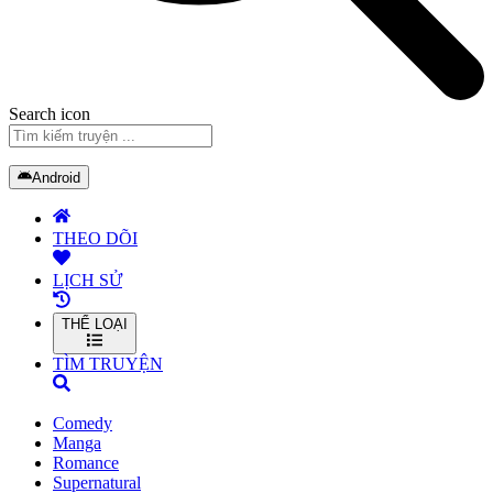
Search icon
Android
THEO DÕI
LỊCH SỬ
THỂ LOẠI
TÌM TRUYỆN
Comedy
Manga
Romance
Supernatural