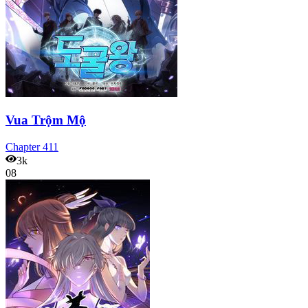
Vua Trộm Mộ
Chapter
411
3k
08