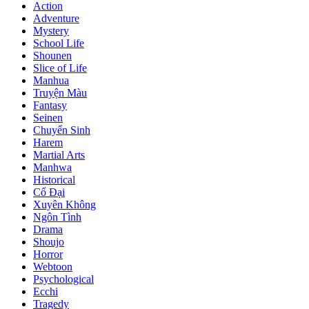
Action
Adventure
Mystery
School Life
Shounen
Slice of Life
Manhua
Truyện Màu
Fantasy
Seinen
Chuyển Sinh
Harem
Martial Arts
Manhwa
Historical
Cổ Đại
Xuyên Không
Ngôn Tình
Drama
Shoujo
Horror
Webtoon
Psychological
Ecchi
Tragedy