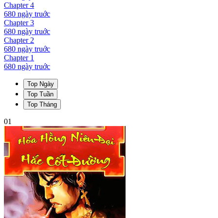
Chapter
4
680 ngày
truớc
Chapter
3
680 ngày
truớc
Chapter
2
680 ngày
truớc
Chapter
1
680 ngày
truớc
Top Ngày
Top Tuần
Top Tháng
01