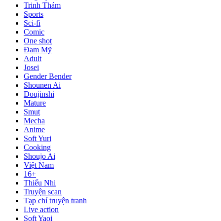
Trinh Thám
Sports
Sci-fi
Comic
One shot
Đam Mỹ
Adult
Josei
Gender Bender
Shounen Ai
Doujinshi
Mature
Smut
Mecha
Anime
Soft Yuri
Cooking
Shoujo Ai
Việt Nam
16+
Thiếu Nhi
Truyện scan
Tạp chí truyện tranh
Live action
Soft Yaoi