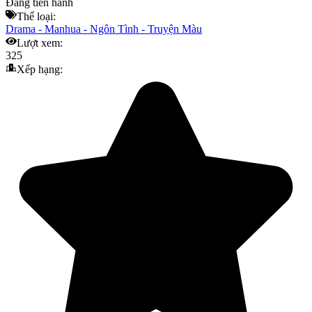
Đang tiến hành
Thể loại:
Drama
-
Manhua
-
Ngôn Tình
-
Truyện Màu
Lượt xem:
325
Xếp hạng: