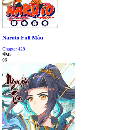
Naruto Full Màu
Chapter
428
4k
06