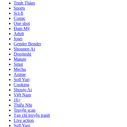
Trinh Thám
Sports
Sci-fi
Comic
One shot
Đam Mỹ
Adult
Josei
Gender Bender
Shounen Ai
Doujinshi
Mature
Smut
Mecha
Anime
Soft Yuri
Cooking
Shoujo Ai
Việt Nam
16+
Thiếu Nhi
Truyện scan
Tạp chí truyện tranh
Live action
Soft Yaoi