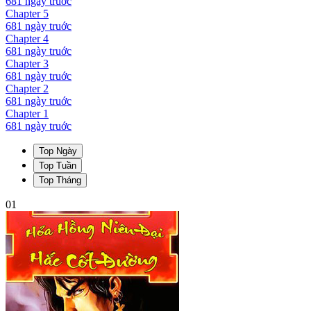
681 ngày
truớc
Chapter
5
681 ngày
truớc
Chapter
4
681 ngày
truớc
Chapter
3
681 ngày
truớc
Chapter
2
681 ngày
truớc
Chapter
1
681 ngày
truớc
Top Ngày
Top Tuần
Top Tháng
01