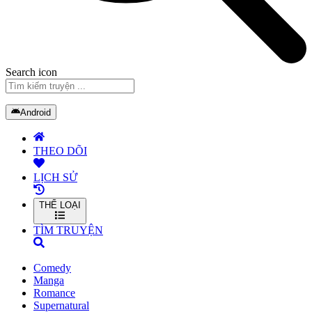
Search icon
Android
THEO DÕI
LỊCH SỬ
THỂ LOẠI
TÌM TRUYỆN
Comedy
Manga
Romance
Supernatural