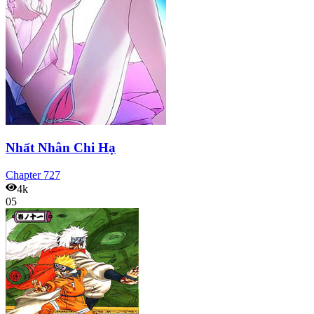
Nhất Nhân Chi Hạ
Chapter
727
4k
05