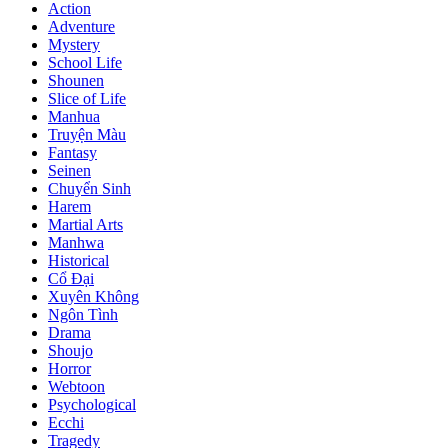
Action
Adventure
Mystery
School Life
Shounen
Slice of Life
Manhua
Truyện Màu
Fantasy
Seinen
Chuyển Sinh
Harem
Martial Arts
Manhwa
Historical
Cổ Đại
Xuyên Không
Ngôn Tình
Drama
Shoujo
Horror
Webtoon
Psychological
Ecchi
Tragedy