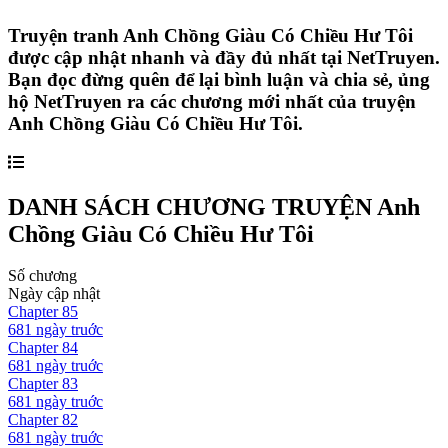
Truyện tranh Anh Chồng Giàu Có Chiều Hư Tôi
được cập nhật nhanh và đầy đủ nhất tại NetTruyen.
Bạn đọc đừng quên để lại bình luận và chia sẻ, ủng
hộ NetTruyen ra các chương mới nhất của truyện
Anh Chồng Giàu Có Chiều Hư Tôi.
DANH SÁCH CHƯƠNG TRUYỆN
Anh
Chồng Giàu Có Chiều Hư Tôi
Số chương
Ngày cập nhật
Chapter
85
681 ngày
truớc
Chapter
84
681 ngày
truớc
Chapter
83
681 ngày
truớc
Chapter
82
681 ngày
truớc