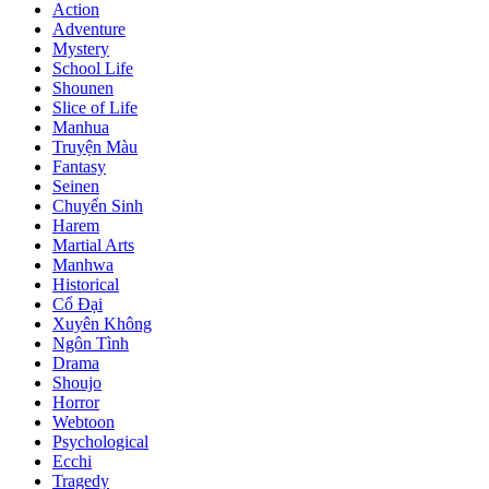
Action
Adventure
Mystery
School Life
Shounen
Slice of Life
Manhua
Truyện Màu
Fantasy
Seinen
Chuyển Sinh
Harem
Martial Arts
Manhwa
Historical
Cổ Đại
Xuyên Không
Ngôn Tình
Drama
Shoujo
Horror
Webtoon
Psychological
Ecchi
Tragedy