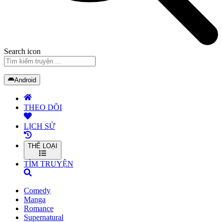
Search icon
Android
THEO DÕI
LỊCH SỬ
THỂ LOẠI
TÌM TRUYỆN
Comedy
Manga
Romance
Supernatural