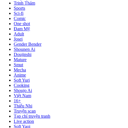
Trinh Thám
Sports
Sci-fi
Comic
One shot
Đam Mỹ
Adult
Josei
Gender Bender
Shounen Ai
Doujinshi
Mature
Smut
Mecha
Anime
Soft Yuri
Cooking
Shoujo Ai
Việt Nam
16+
Thiếu Nhi
Truyện scan
Tạp chí truyện tranh
Live action
Soft Yaoi