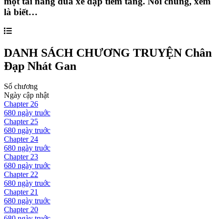
một tài năng đua xe đạp tiềm tàng. Nói chung, xem
là biết…
DANH SÁCH CHƯƠNG TRUYỆN
Chân
Đạp Nhát Gan
Số chương
Ngày cập nhật
Chapter
26
680 ngày
truớc
Chapter
25
680 ngày
truớc
Chapter
24
680 ngày
truớc
Chapter
23
680 ngày
truớc
Chapter
22
680 ngày
truớc
Chapter
21
680 ngày
truớc
Chapter
20
680 ngày
truớc