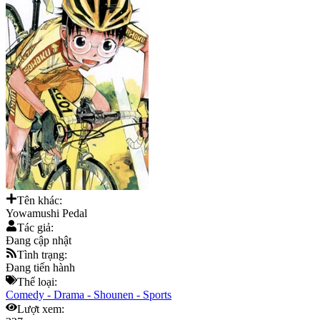
Tên khác:
Yowamushi Pedal
Tác giả:
Đang cập nhật
Tình trạng:
Đang tiến hành
Thể loại:
Comedy
-
Drama
-
Shounen
-
Sports
Lượt xem: