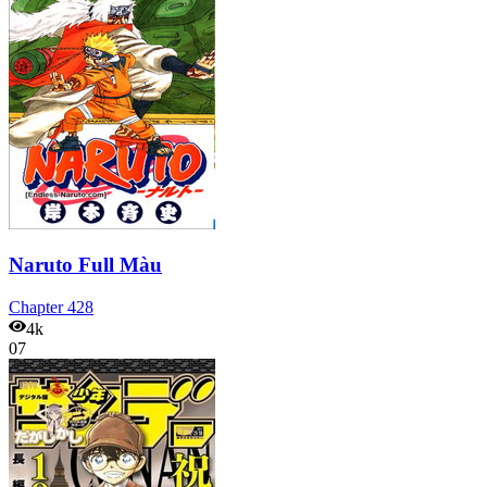
Naruto Full Màu
Chapter
428
4k
07