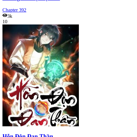
Chapter
392
3k
10
Hỗn Độn Đan Thần