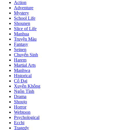
Action
Adventure
Mystery
School Life
Shounen
Slice of Life
Manhua
Truyện Màu
Fantasy
Seinen
Chuyển Sinh
Harem
Martial Arts
Manhwa
Historical
Cổ Đại
Xuyên Không
Ngôn Tình
Drama
Shoujo
Horror
Webtoon
Psychological
Ecchi
Tragedy