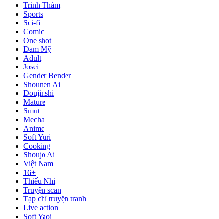
Trinh Thám
Sports
Sci-fi
Comic
One shot
Đam Mỹ
Adult
Josei
Gender Bender
Shounen Ai
Doujinshi
Mature
Smut
Mecha
Anime
Soft Yuri
Cooking
Shoujo Ai
Việt Nam
16+
Thiếu Nhi
Truyện scan
Tạp chí truyện tranh
Live action
Soft Yaoi