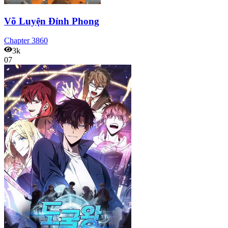
Võ Luyện Đỉnh Phong
Chapter
3860
3k
07