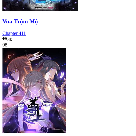
Vua Trộm Mộ
Chapter
411
3k
08