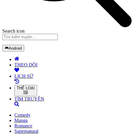
Search icon
Android
THEO DÕI
LỊCH SỬ
THỂ LOẠI
TÌM TRUYỆN
Comedy
Manga
Romance
Supernatural