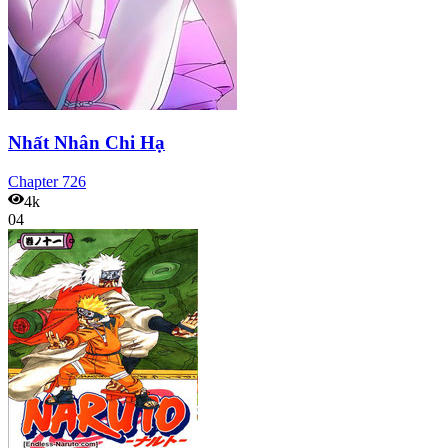
Nhất Nhân Chi Hạ
Chapter
726
4k
04