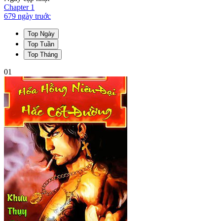
Chapter
1
679 ngày
truớc
Top Ngày
Top Tuần
Top Tháng
01