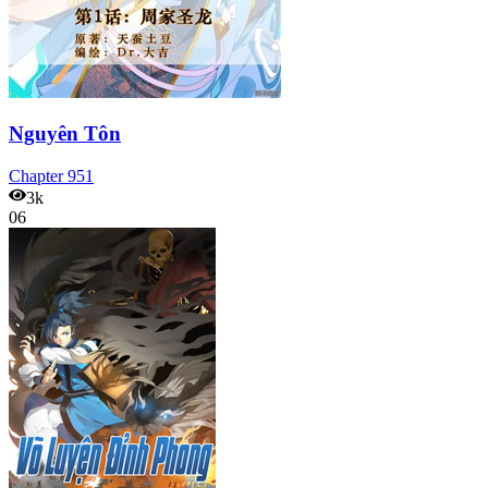
Nguyên Tôn
Chapter
951
3k
06