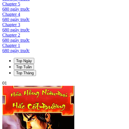
Chapter
5
680 ngày
truớc
Chapter
4
680 ngày
truớc
Chapter
3
680 ngày
truớc
Chapter
2
680 ngày
truớc
Chapter
1
680 ngày
truớc
Top Ngày
Top Tuần
Top Tháng
01