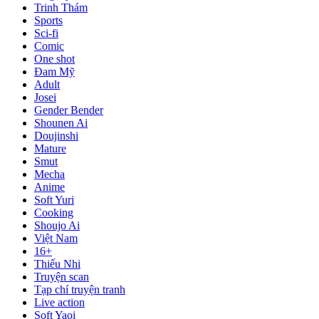
Trinh Thám
Sports
Sci-fi
Comic
One shot
Đam Mỹ
Adult
Josei
Gender Bender
Shounen Ai
Doujinshi
Mature
Smut
Mecha
Anime
Soft Yuri
Cooking
Shoujo Ai
Việt Nam
16+
Thiếu Nhi
Truyện scan
Tạp chí truyện tranh
Live action
Soft Yaoi