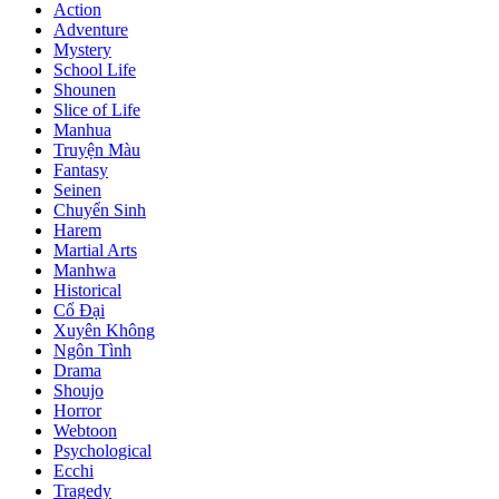
Action
Adventure
Mystery
School Life
Shounen
Slice of Life
Manhua
Truyện Màu
Fantasy
Seinen
Chuyển Sinh
Harem
Martial Arts
Manhwa
Historical
Cổ Đại
Xuyên Không
Ngôn Tình
Drama
Shoujo
Horror
Webtoon
Psychological
Ecchi
Tragedy