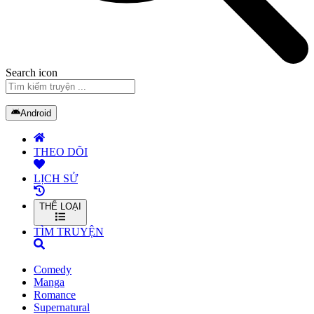
Search icon
Android
THEO DÕI
LỊCH SỬ
THỂ LOẠI
TÌM TRUYỆN
Comedy
Manga
Romance
Supernatural