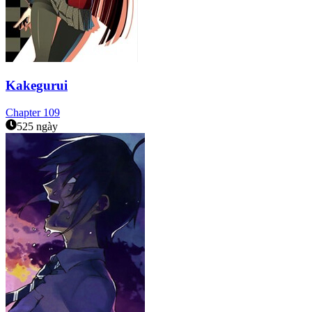
Kakegurui
Chapter
109
525 ngày