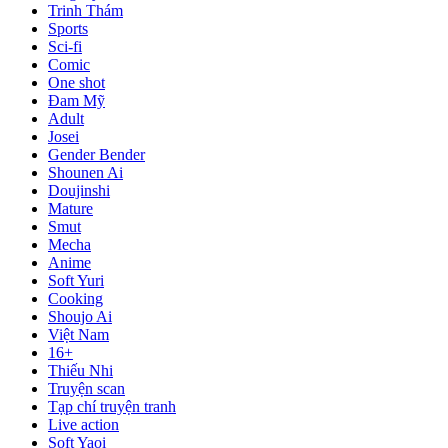
Trinh Thám
Sports
Sci-fi
Comic
One shot
Đam Mỹ
Adult
Josei
Gender Bender
Shounen Ai
Doujinshi
Mature
Smut
Mecha
Anime
Soft Yuri
Cooking
Shoujo Ai
Việt Nam
16+
Thiếu Nhi
Truyện scan
Tạp chí truyện tranh
Live action
Soft Yaoi