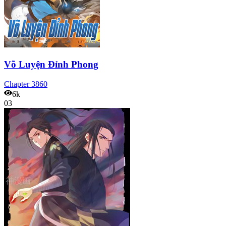
Võ Luyện Đỉnh Phong
Chapter
3860
6k
03