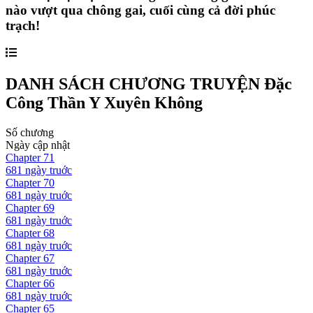
nào vượt qua chông gai, cuối cùng cả đời phúc
trạch!
DANH SÁCH CHƯƠNG TRUYỆN
Đặc
Công Thần Y Xuyên Không
Số chương
Ngày cập nhật
Chapter
71
681 ngày
truớc
Chapter
70
681 ngày
truớc
Chapter
69
681 ngày
truớc
Chapter
68
681 ngày
truớc
Chapter
67
681 ngày
truớc
Chapter
66
681 ngày
truớc
Chapter
65