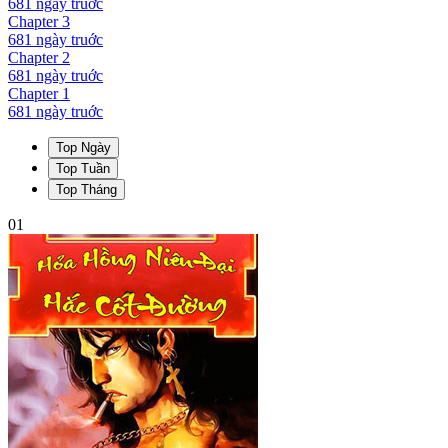
681 ngày
truớc
Chapter
3
681 ngày
truớc
Chapter
2
681 ngày
truớc
Chapter
1
681 ngày
truớc
Top Ngày
Top Tuần
Top Tháng
01