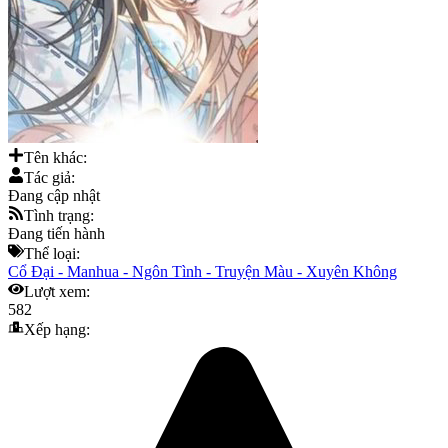
Tên khác:
Tác giả:
Đang cập nhật
Tình trạng:
Đang tiến hành
Thể loại:
Cổ Đại
-
Manhua
-
Ngôn Tình
-
Truyện Màu
-
Xuyên Không
Lượt xem:
582
Xếp hạng: