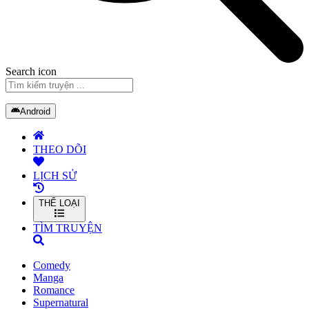
Search icon
Android
THEO DÕI
LỊCH SỬ
THỂ LOẠI
TÌM TRUYỆN
Comedy
Manga
Romance
Supernatural