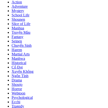
Action
Adventure
Mystery
School Life
Shounen
Slice of Life
Manhua
Truyện Màu
Fantasy
Seinen
Chuyển Sinh
Harem
Martial Arts
Manhwa
Historical
Cổ Đại
Xuyên Không
Ngôn Tình
Drama
Shoujo
Horror
Webtoon
Psychological
Ecchi
Tragedy