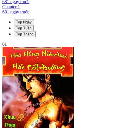
681 ngày
truớc
Chapter
1
681 ngày
truớc
Top Ngày
Top Tuần
Top Tháng
01