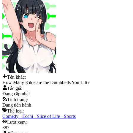
Tên khác:
How Many Kilos are the Dumbbells You Lift?
Tác giả:
Đang cập nhật
Tình trạng:
Đang tiến hành
Thể loại:
Comedy
-
Ecchi
-
Slice of Life
-
Sports
Lượt xem:
387