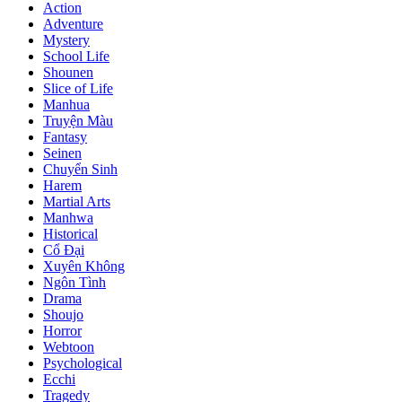
Action
Adventure
Mystery
School Life
Shounen
Slice of Life
Manhua
Truyện Màu
Fantasy
Seinen
Chuyển Sinh
Harem
Martial Arts
Manhwa
Historical
Cổ Đại
Xuyên Không
Ngôn Tình
Drama
Shoujo
Horror
Webtoon
Psychological
Ecchi
Tragedy