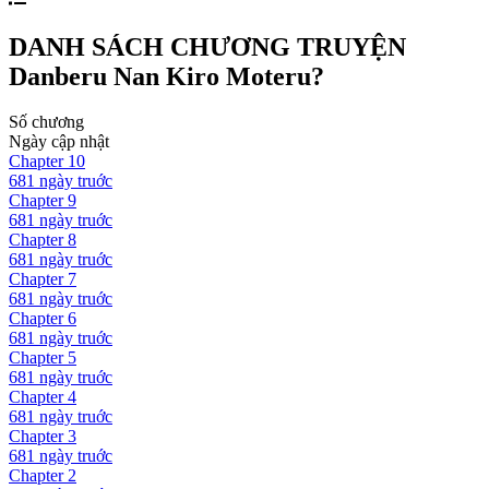
DANH SÁCH CHƯƠNG TRUYỆN
Danberu Nan Kiro Moteru?
Số chương
Ngày cập nhật
Chapter
10
681 ngày
truớc
Chapter
9
681 ngày
truớc
Chapter
8
681 ngày
truớc
Chapter
7
681 ngày
truớc
Chapter
6
681 ngày
truớc
Chapter
5
681 ngày
truớc
Chapter
4
681 ngày
truớc
Chapter
3
681 ngày
truớc
Chapter
2