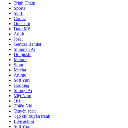
Trinh Thám
Sports
Sci-fi
Comic
One shot
Đam Mỹ
Adult
Josei
Gender Bender
Shounen Ai
Doujinshi
Mature
Smut
Mecha
Anime
Soft Yuri
Cooking
Shoujo Ai
Việt Nam
16+
Thiếu Nhi
Truyện scan
Tạp chí truyện tranh
Live action
Soft Yaoi