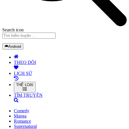
Search icon
Android
THEO DÕI
LỊCH SỬ
THỂ LOẠI
TÌM TRUYỆN
Comedy
Manga
Romance
Supernatural