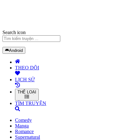
Search icon
Android
THEO DÕI
LỊCH SỬ
THỂ LOẠI
TÌM TRUYỆN
Comedy
Manga
Romance
Supernatural