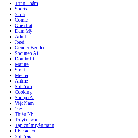
Trinh Thám
Sports
Sci-fi
Comic
One shot
Đam Mỹ
Adult
Josei
Gender Bender
Shounen Ai
Doujinshi
Mature
Smut
Mecha
Anime
Soft Yuri
Cooking
Shoujo Ai
Việt Nam
16+
Thiếu Nhi
Truyện scan
Tạp chí truyện tranh
Live action
Soft Yaoi