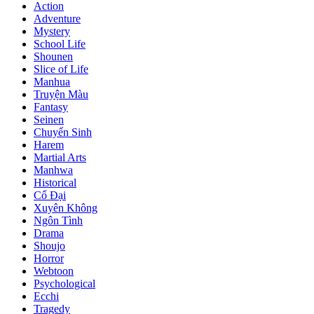
Action
Adventure
Mystery
School Life
Shounen
Slice of Life
Manhua
Truyện Màu
Fantasy
Seinen
Chuyển Sinh
Harem
Martial Arts
Manhwa
Historical
Cổ Đại
Xuyên Không
Ngôn Tình
Drama
Shoujo
Horror
Webtoon
Psychological
Ecchi
Tragedy