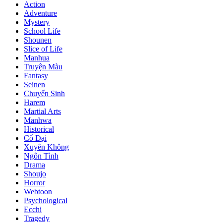
Action
Adventure
Mystery
School Life
Shounen
Slice of Life
Manhua
Truyện Màu
Fantasy
Seinen
Chuyển Sinh
Harem
Martial Arts
Manhwa
Historical
Cổ Đại
Xuyên Không
Ngôn Tình
Drama
Shoujo
Horror
Webtoon
Psychological
Ecchi
Tragedy