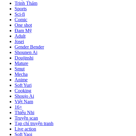
Trinh Thám
Sports
Sci-fi
Comic
One shot
Đam Mỹ
Adult
Josei
Gender Bender
Shounen Ai
Doujinshi
Mature
Smut
Mecha
Anime
Soft Yuri
Cooking
Shoujo Ai
Việt Nam
16+
Thiếu Nhi
Truyện scan
Tạp chí truyện tranh
Live action
Soft Yaoi