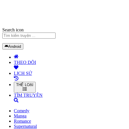
Search icon
Android
THEO DÕI
LỊCH SỬ
THỂ LOẠI
TÌM TRUYỆN
Comedy
Manga
Romance
Supernatural