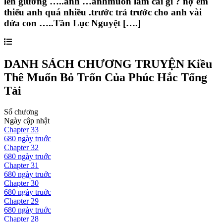
lên giường …..anh …anhmuốn làm cái gì ? nợ em
thiếu anh quá nhiều .trước trả trước cho anh vài
đứa con …..Tần Lục Nguyệt [….]
DANH SÁCH CHƯƠNG TRUYỆN
Kiều
Thê Muốn Bỏ Trốn Của Phúc Hắc Tổng
Tài
Số chương
Ngày cập nhật
Chapter
33
680 ngày
truớc
Chapter
32
680 ngày
truớc
Chapter
31
680 ngày
truớc
Chapter
30
680 ngày
truớc
Chapter
29
680 ngày
truớc
Chapter
28