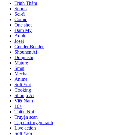
Trinh Thám
Sports
Sci-fi
Comic
One shot
Đam Mỹ
Adult
Josei
Gender Bender
Shounen Ai
Doujinshi
Mature
Smut
Mecha
Anime
Soft Yuri
Cooking
Shoujo Ai
Việt Nam
16+
Thiếu Nhi
Truyện scan
Tạp chí truyện tranh
Live action
Soft Yaoi