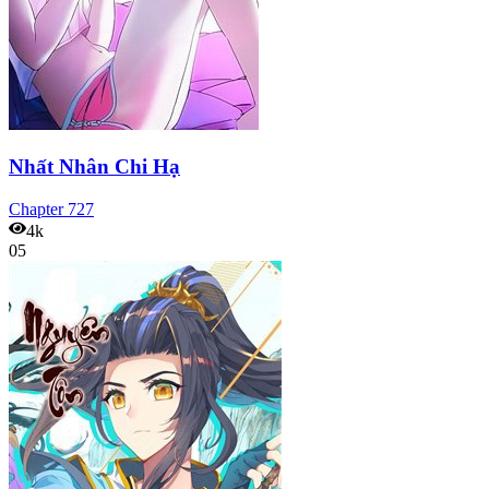
Nhất Nhân Chi Hạ
Chapter
727
4k
05