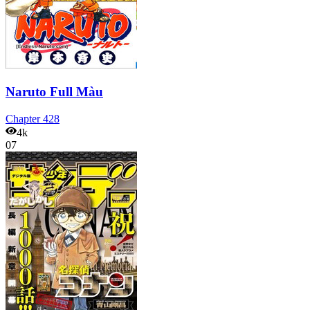
Naruto Full Màu
Chapter
428
4k
07