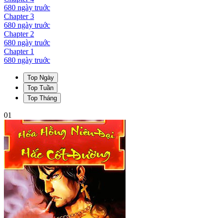
680 ngày
truớc
Chapter
3
680 ngày
truớc
Chapter
2
680 ngày
truớc
Chapter
1
680 ngày
truớc
Top Ngày
Top Tuần
Top Tháng
01