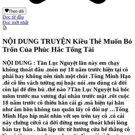
Theo dõi
Đọc từ đầu
Đọc mới nhất
NỘI DUNG TRUYỆN
Kiều Thê Muốn Bỏ
Trốn Của Phúc Hắc Tổng Tài
NỘI DUNG : Tần Lục Nguyệt lần này em chạy
không thoát đâu .món nợ 18 năm trước hiện tại có
phải hay không nên tính một chút .Tông Minh Hạo
.đè cô lên vách tường mị hoặc nói .em dùng cả đời
còn lại để đền bù .thế nào ?Tần Lục Nguyệt há hốc
mồm trước ma vương đại nhân trước mặt .rốt cuộc
18 năm trước cô thiếu hắn cái gì .mà hiện tại hắn
như âm hồn không tan quấn lấy cô đòi nợ …Tông
Minh Hạo híp mắt nhìn vết sẹo trên tay cô .có cái
này chứng cứcô cả đời đừng mong thoát khỏi lòng
bàn tay hắn . hắn lập tức từ hướng cửa bế thẳng cô