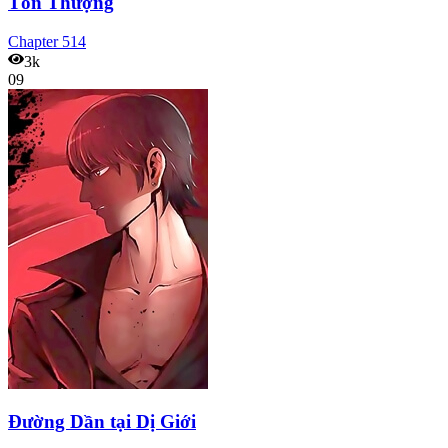
Tôn Thượng
Chapter
514
3k
09
Đường Dần tại Dị Giới