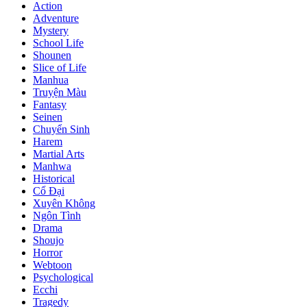
Action
Adventure
Mystery
School Life
Shounen
Slice of Life
Manhua
Truyện Màu
Fantasy
Seinen
Chuyển Sinh
Harem
Martial Arts
Manhwa
Historical
Cổ Đại
Xuyên Không
Ngôn Tình
Drama
Shoujo
Horror
Webtoon
Psychological
Ecchi
Tragedy