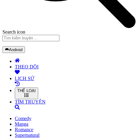
Search icon
Android
THEO DÕI
LỊCH SỬ
THỂ LOẠI
TÌM TRUYỆN
Comedy
Manga
Romance
Supernatural