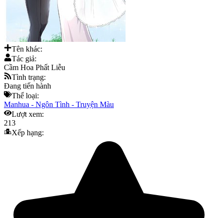
Tên khác:
Tác giả:
Cầm Hoa Phất Liễu
Tình trạng:
Đang tiến hành
Thể loại:
Manhua
-
Ngôn Tình
-
Truyện Màu
Lượt xem:
213
Xếp hạng: