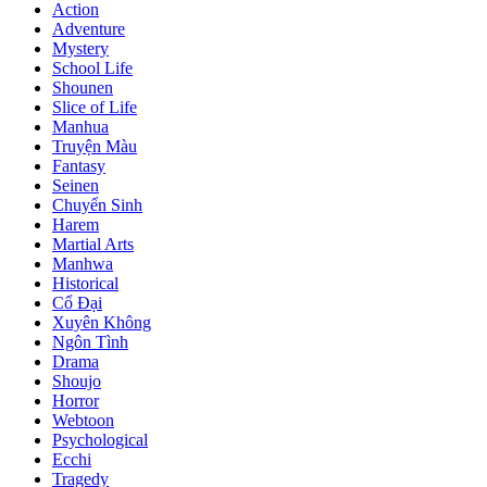
Action
Adventure
Mystery
School Life
Shounen
Slice of Life
Manhua
Truyện Màu
Fantasy
Seinen
Chuyển Sinh
Harem
Martial Arts
Manhwa
Historical
Cổ Đại
Xuyên Không
Ngôn Tình
Drama
Shoujo
Horror
Webtoon
Psychological
Ecchi
Tragedy