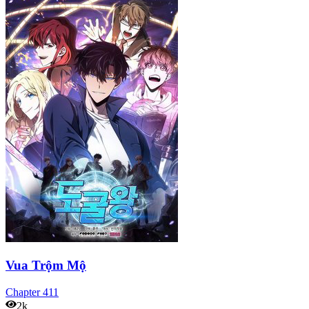
Vua Trộm Mộ
Chapter
411
2k