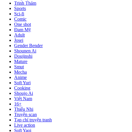
Trinh Thám
Sports
Sci-fi
Comic
One shot
Đam Mỹ
Adult
Josei
Gender Bender
Shounen Ai
Doujinshi
Mature
Smut
Mecha
Anime
Soft Yuri
Cooking
Shoujo Ai
Việt Nam
16+
Thiếu Nhi
Truyện scan
Tạp chí truyện tranh
Live action
Soft Yaoi