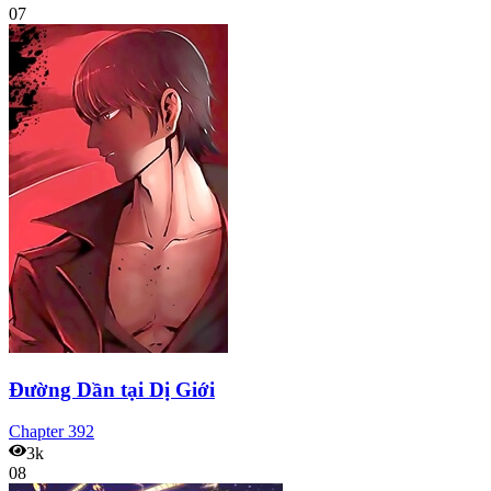
07
Đường Dần tại Dị Giới
Chapter
392
3k
08