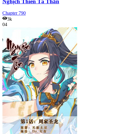
Nghịch Thiên Tà Thần
Chapter
790
3k
04