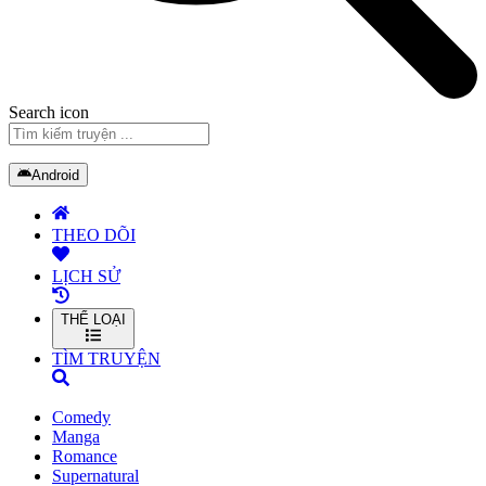
Search icon
Android
THEO DÕI
LỊCH SỬ
THỂ LOẠI
TÌM TRUYỆN
Comedy
Manga
Romance
Supernatural