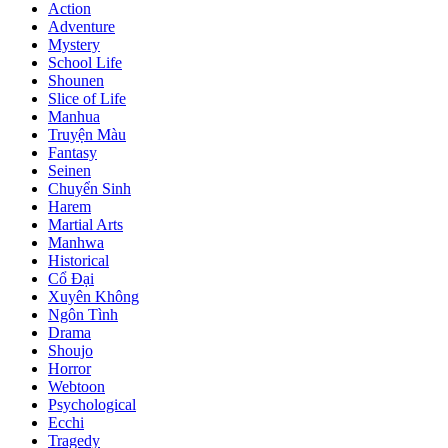
Action
Adventure
Mystery
School Life
Shounen
Slice of Life
Manhua
Truyện Màu
Fantasy
Seinen
Chuyển Sinh
Harem
Martial Arts
Manhwa
Historical
Cổ Đại
Xuyên Không
Ngôn Tình
Drama
Shoujo
Horror
Webtoon
Psychological
Ecchi
Tragedy