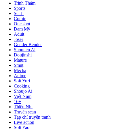
Trinh Thám
Sports
Sci-fi
Comic
One shot
Đam Mỹ
Adult
Josei
Gender Bender
Shounen Ai
Doujinshi
Mature
Smut
Mecha
Anime
Soft Yuri
Cooking
Shoujo Ai
Việt Nam
16+
Thiếu Nhi
Truyện scan
Tạp chí truyện tranh
Live action
Soft Yaoi