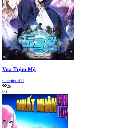
Vua Trộm Mộ
Chapter
411
2k
05