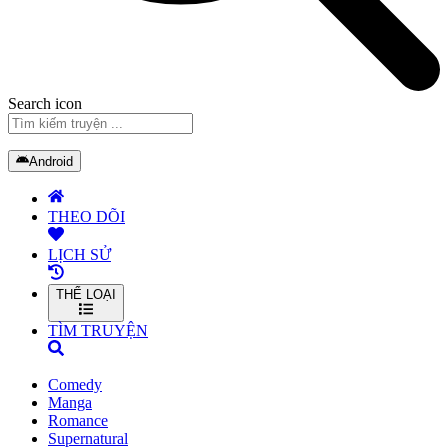
Search icon
Android
THEO DÕI
LỊCH SỬ
THỂ LOẠI
TÌM TRUYỆN
Comedy
Manga
Romance
Supernatural