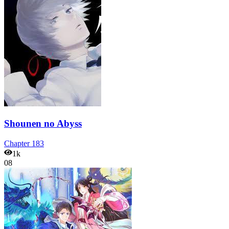
Shounen no Abyss
Chapter
183
1k
08