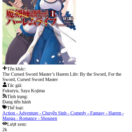
Tên khác:
The Cursed Sword Master’s Harem Life: By the Sword, For the
Sword, Cursed Sword Master
Tác giả:
Fukuryu, Saya Kojima
Tình trạng:
Đang tiến hành
Thể loại:
Action
-
Adventure
-
Chuyển Sinh
-
Comedy
-
Fantasy
-
Harem
-
Manga
-
Romance
-
Shounen
Lượt xem:
2k