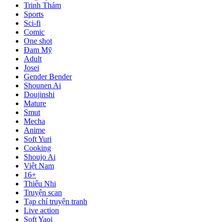
Trinh Thám
Sports
Sci-fi
Comic
One shot
Đam Mỹ
Adult
Josei
Gender Bender
Shounen Ai
Doujinshi
Mature
Smut
Mecha
Anime
Soft Yuri
Cooking
Shoujo Ai
Việt Nam
16+
Thiếu Nhi
Truyện scan
Tạp chí truyện tranh
Live action
Soft Yaoi