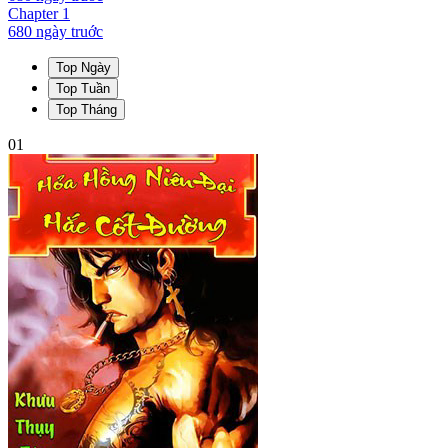
Chapter
1
680 ngày
truớc
Top Ngày
Top Tuần
Top Tháng
01