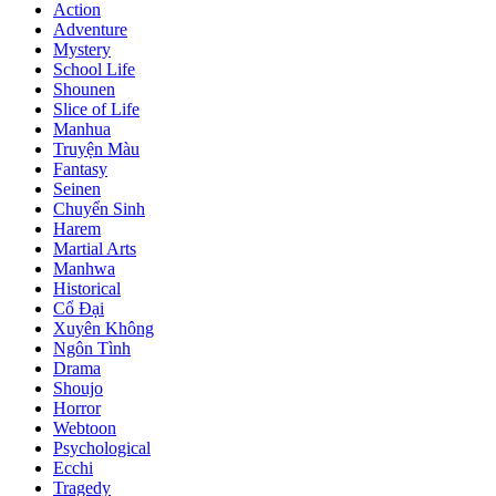
Action
Adventure
Mystery
School Life
Shounen
Slice of Life
Manhua
Truyện Màu
Fantasy
Seinen
Chuyển Sinh
Harem
Martial Arts
Manhwa
Historical
Cổ Đại
Xuyên Không
Ngôn Tình
Drama
Shoujo
Horror
Webtoon
Psychological
Ecchi
Tragedy