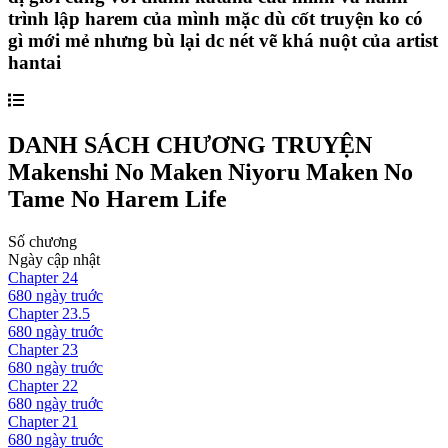
trình lập harem của mình mặc dù cốt truyện ko có
gì mới mẻ nhưng bù lại dc nét vẽ khá nuột của artist
hantai
DANH SÁCH CHƯƠNG TRUYỆN
Makenshi No Maken Niyoru Maken No
Tame No Harem Life
Số chương
Ngày cập nhật
Chapter
24
680 ngày
truớc
Chapter
23.5
680 ngày
truớc
Chapter
23
680 ngày
truớc
Chapter
22
680 ngày
truớc
Chapter
21
680 ngày
truớc