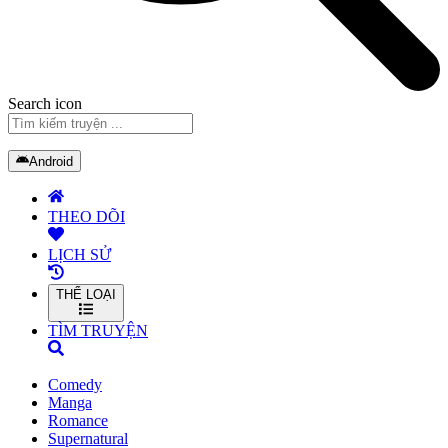
Search icon
Android
THEO DÕI
LỊCH SỬ
THỂ LOẠI
TÌM TRUYỆN
Comedy
Manga
Romance
Supernatural