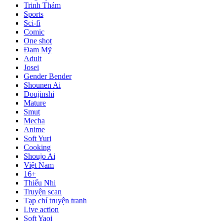
Trinh Thám
Sports
Sci-fi
Comic
One shot
Đam Mỹ
Adult
Josei
Gender Bender
Shounen Ai
Doujinshi
Mature
Smut
Mecha
Anime
Soft Yuri
Cooking
Shoujo Ai
Việt Nam
16+
Thiếu Nhi
Truyện scan
Tạp chí truyện tranh
Live action
Soft Yaoi