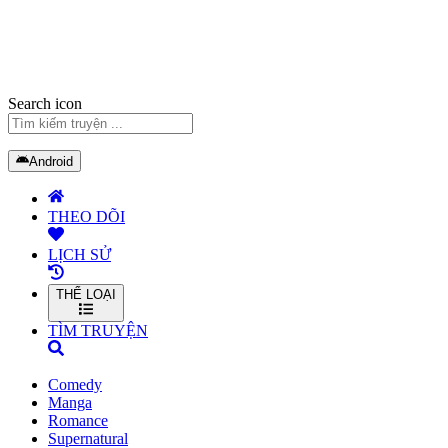
Search icon
Android
THEO DÕI
LỊCH SỬ
THỂ LOẠI
TÌM TRUYỆN
Comedy
Manga
Romance
Supernatural