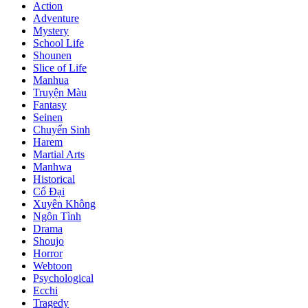
Action
Adventure
Mystery
School Life
Shounen
Slice of Life
Manhua
Truyện Màu
Fantasy
Seinen
Chuyển Sinh
Harem
Martial Arts
Manhwa
Historical
Cổ Đại
Xuyên Không
Ngôn Tình
Drama
Shoujo
Horror
Webtoon
Psychological
Ecchi
Tragedy