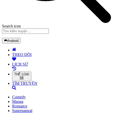
Search icon
Android
THEO DÕI
LỊCH SỬ
THỂ LOẠI
TÌM TRUYỆN
Comedy
Manga
Romance
Supernatural