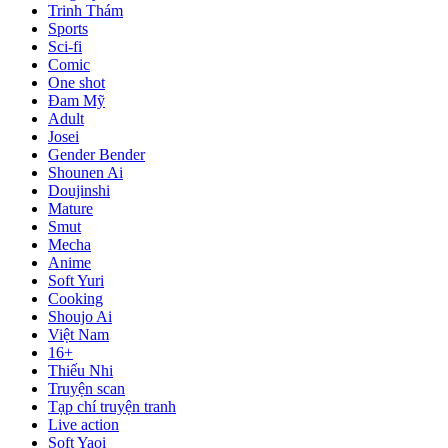
Trinh Thám
Sports
Sci-fi
Comic
One shot
Đam Mỹ
Adult
Josei
Gender Bender
Shounen Ai
Doujinshi
Mature
Smut
Mecha
Anime
Soft Yuri
Cooking
Shoujo Ai
Việt Nam
16+
Thiếu Nhi
Truyện scan
Tạp chí truyện tranh
Live action
Soft Yaoi