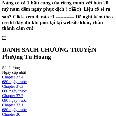
Nàng có cả 1 hậu cung của riêng mình với hơn 20
mỹ nam đêm ngày phục dịch ( ಠ益ಠ) Liệu cô sẽ ra
sao? Click xem đi nào :3 ------------ Đề nghị kèm theo
credit đầy đủ khi post lại tại website khác, chân
thành cảm ơn!
DANH SÁCH CHƯƠNG TRUYỆN
Phượng Tù Hoàng
Số chương
Ngày cập nhật
Chapter
37.4
680 ngày
truớc
Chapter
37.3
680 ngày
truớc
Chapter
37.2
680 ngày
truớc
Chapter
37.1
680 ngày
truớc
Chapter
36