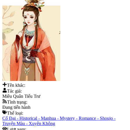
Tên khác:
Tác giả:
Miêu Quân Tiếu Trư
Tình trạng:
Đang tiến hành
Thể loại:
Cổ Đại
-
Historical
-
Manhua
-
Mystery
-
Romance
-
Shoujo
-
Truyện Màu
-
Xuyên Không
Lượt xem: