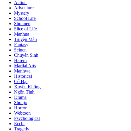
Action
Adventure
Mystery
School Life
Shounen
Slice of Life
Manhua
Truyện Màu
Fantasy
Seinen
Chuyển Sinh
Harem
Martial Arts
Manhwa
Historical
Cổ Đại
Xuyên Không
Ngôn Tình
Drama
Shoujo
Horror
Webtoon
Psychological
Ecchi
Tragedy