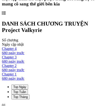
mang cô sang thế giới bên kia
DANH SÁCH CHƯƠNG TRUYỆN
Project Valkyrie
Số chương
Ngày cập nhật
Chapter
4
680 ngày
truớc
Chapter
3
680 ngày
truớc
Chapter
2
680 ngày
truớc
Chapter
1
680 ngày
truớc
Top Ngày
Top Tuần
Top Tháng
01