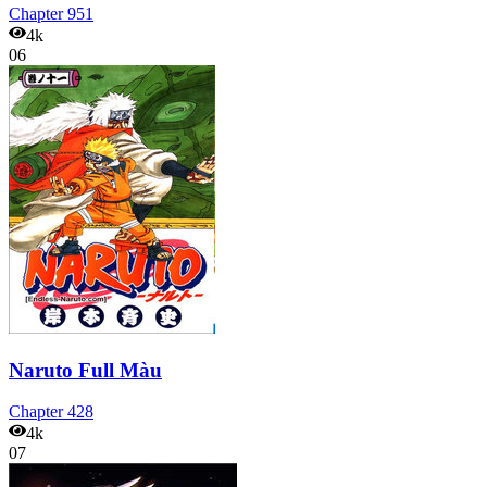
Chapter
951
4k
06
Naruto Full Màu
Chapter
428
4k
07