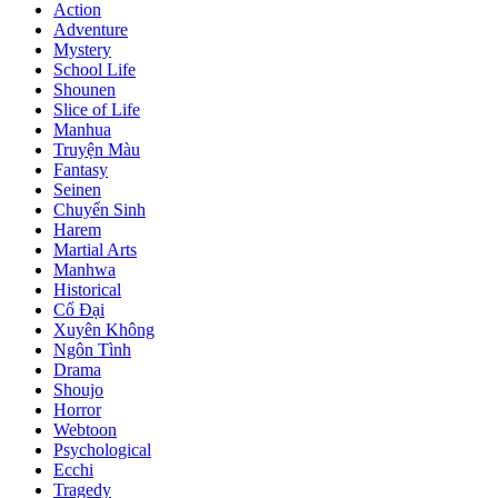
Action
Adventure
Mystery
School Life
Shounen
Slice of Life
Manhua
Truyện Màu
Fantasy
Seinen
Chuyển Sinh
Harem
Martial Arts
Manhwa
Historical
Cổ Đại
Xuyên Không
Ngôn Tình
Drama
Shoujo
Horror
Webtoon
Psychological
Ecchi
Tragedy