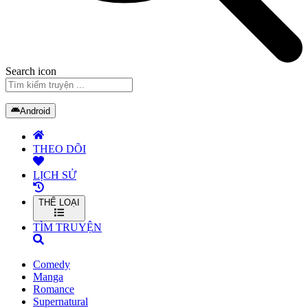
Search icon
Android
THEO DÕI
LỊCH SỬ
THỂ LOẠI
TÌM TRUYỆN
Comedy
Manga
Romance
Supernatural