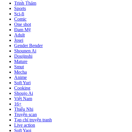
Trinh Thám
Sports
Sci-fi
Comic
One shot
Đam Mỹ
Adult
Josei
Gender Bender
Shounen Ai
Doujinshi
Mature
Smut
Mecha
Anime
Soft Yuri
Cooking
Shoujo Ai
Việt Nam
16+
Thiếu Nhi
Truyện scan
Tạp chí truyện tranh
Live action
Soft Yaoi