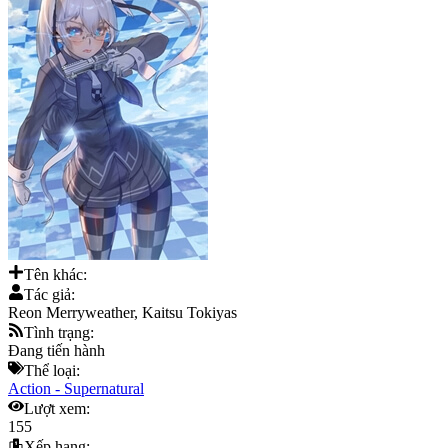
Tên khác:
Tác giả:
Reon Merryweather, Kaitsu Tokiyas
Tình trạng:
Đang tiến hành
Thể loại:
Action
-
Supernatural
Lượt xem:
155
Xếp hạng: