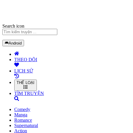
Search icon
Android
THEO DÕI
LỊCH SỬ
THỂ LOẠI
TÌM TRUYỆN
Comedy
Manga
Romance
Supernatural
Action