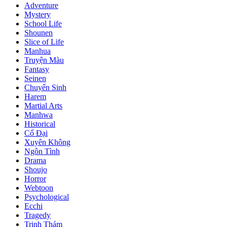
Adventure
Mystery
School Life
Shounen
Slice of Life
Manhua
Truyện Màu
Fantasy
Seinen
Chuyển Sinh
Harem
Martial Arts
Manhwa
Historical
Cổ Đại
Xuyên Không
Ngôn Tình
Drama
Shoujo
Horror
Webtoon
Psychological
Ecchi
Tragedy
Trinh Thám