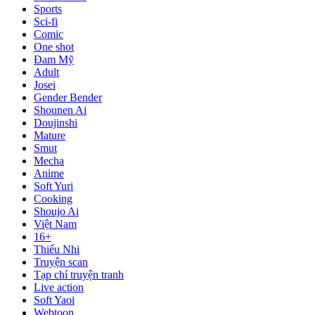
Sports
Sci-fi
Comic
One shot
Đam Mỹ
Adult
Josei
Gender Bender
Shounen Ai
Doujinshi
Mature
Smut
Mecha
Anime
Soft Yuri
Cooking
Shoujo Ai
Việt Nam
16+
Thiếu Nhi
Truyện scan
Tạp chí truyện tranh
Live action
Soft Yaoi
Webtoon