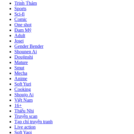
Trinh Thám
Sports
Sci-fi
Comic
One shot
Đam Mỹ
Adult
Josei
Gender Bender
Shounen Ai
Doujinshi
Mature
Smut
Mecha
Anime
Soft Yuri
Cooking
Shoujo Ai
Việt Nam
16+
Thiếu Nhi
Truyện scan
Tạp chí truyện tranh
Live action
Soft Yaoi