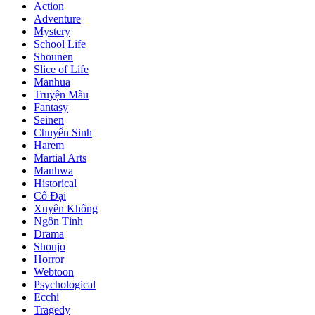
Action
Adventure
Mystery
School Life
Shounen
Slice of Life
Manhua
Truyện Màu
Fantasy
Seinen
Chuyển Sinh
Harem
Martial Arts
Manhwa
Historical
Cổ Đại
Xuyên Không
Ngôn Tình
Drama
Shoujo
Horror
Webtoon
Psychological
Ecchi
Tragedy