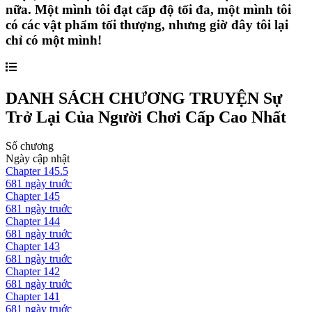
nữa. Một mình tôi đạt cấp độ tối đa, một mình tôi
có các vật phẩm tối thượng, nhưng giờ đây tôi lại
chỉ có một mình!
DANH SÁCH CHƯƠNG TRUYỆN
Sự
Trở Lại Của Người Chơi Cấp Cao Nhất
Số chương
Ngày cập nhật
Chapter
145.5
681 ngày
truớc
Chapter
145
681 ngày
truớc
Chapter
144
681 ngày
truớc
Chapter
143
681 ngày
truớc
Chapter
142
681 ngày
truớc
Chapter
141
681 ngày
truớc