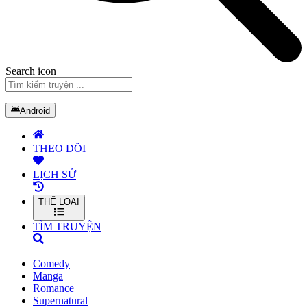
Search icon
Android
THEO DÕI
LỊCH SỬ
THỂ LOẠI
TÌM TRUYỆN
Comedy
Manga
Romance
Supernatural