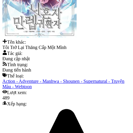
Tên khác:
Tôi Trở Lại Thăng Cấp Một Mình
Tác giả:
Đang cập nhật
Tình trạng:
Đang tiến hành
Thể loại:
Action
-
Adventure
-
Manhwa
-
Shounen
-
Supernatural
-
Truyện
Màu
-
Webtoon
Lượt xem:
489
Xếp hạng: