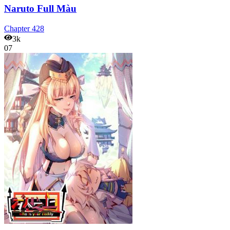
Naruto Full Màu
Chapter
428
3k
07