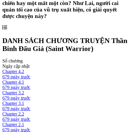
chiến hay một mất một còn? Như Lai, người cai
quản tối cao của vũ trụ xuất hiện, có giải quyết
được chuyện này?
DANH SÁCH CHƯƠNG TRUYỆN
Thần
Binh Đấu Giả (Saint Warrior)
Số chương
Ngày cập nhật
Chapter
4.2
679 ngày
truớc
Chapter
4.1
679 ngày
truớc
Chapter
3.2
679 ngày
truớc
Chapter
3.1
679 ngày
truớc
Chapter
2.2
679 ngày
truớc
Chapter
2.1
679 ngày
truớc