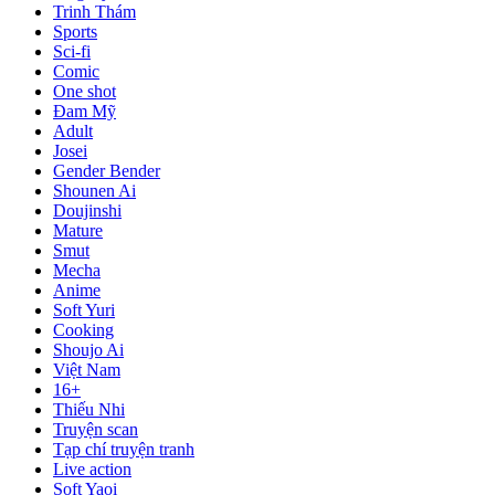
Trinh Thám
Sports
Sci-fi
Comic
One shot
Đam Mỹ
Adult
Josei
Gender Bender
Shounen Ai
Doujinshi
Mature
Smut
Mecha
Anime
Soft Yuri
Cooking
Shoujo Ai
Việt Nam
16+
Thiếu Nhi
Truyện scan
Tạp chí truyện tranh
Live action
Soft Yaoi