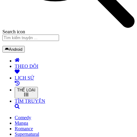
Search icon
Android
THEO DÕI
LỊCH SỬ
THỂ LOẠI
TÌM TRUYỆN
Comedy
Manga
Romance
Supernatural