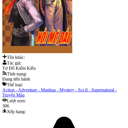
Tên khác:
Tác giả:
Tư Đồ Kiếm Kiều
Tình trạng:
Đang tiến hành
Thể loại:
Action
-
Adventure
-
Manhua
-
Mystery
-
Sci-fi
-
Supernatural
-
Truyện Màu
Lượt xem:
306
Xếp hạng: