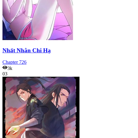
Nhất Nhân Chi Hạ
Chapter
726
3k
03