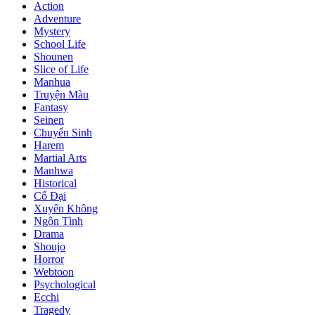
Action
Adventure
Mystery
School Life
Shounen
Slice of Life
Manhua
Truyện Màu
Fantasy
Seinen
Chuyển Sinh
Harem
Martial Arts
Manhwa
Historical
Cổ Đại
Xuyên Không
Ngôn Tình
Drama
Shoujo
Horror
Webtoon
Psychological
Ecchi
Tragedy