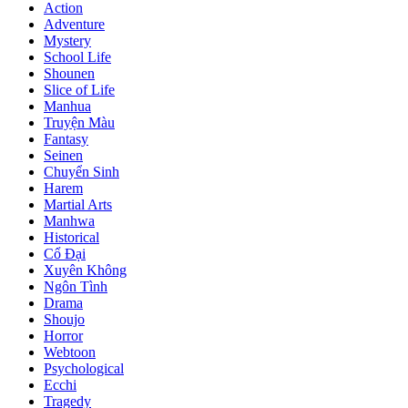
Action
Adventure
Mystery
School Life
Shounen
Slice of Life
Manhua
Truyện Màu
Fantasy
Seinen
Chuyển Sinh
Harem
Martial Arts
Manhwa
Historical
Cổ Đại
Xuyên Không
Ngôn Tình
Drama
Shoujo
Horror
Webtoon
Psychological
Ecchi
Tragedy