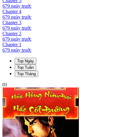
Chapter
5
679 ngày
truớc
Chapter
4
679 ngày
truớc
Chapter
3
679 ngày
truớc
Chapter
2
679 ngày
truớc
Chapter
1
679 ngày
truớc
Top Ngày
Top Tuần
Top Tháng
01