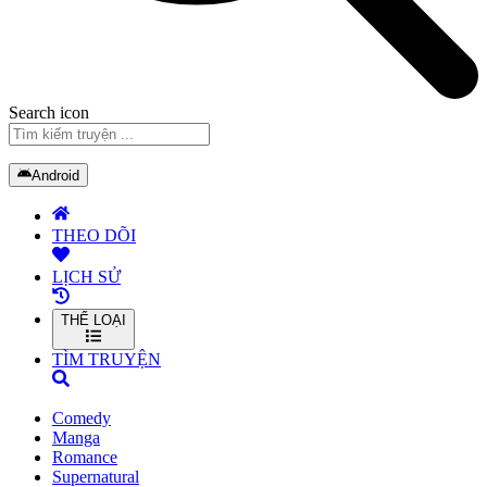
Search icon
Android
THEO DÕI
LỊCH SỬ
THỂ LOẠI
TÌM TRUYỆN
Comedy
Manga
Romance
Supernatural