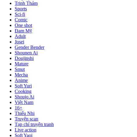
Trinh Thám
Sports
Sci-fi
Comic
One shot
Đam Mỹ
Adult
Josei
Gender Bender
Shounen Ai
Doujinshi
Mature
Smut
Mecha
Anime
Soft Yuri
Cooking
Shoujo Ai
Việt Nam
16+
Thiếu Nhi
Truyện scan
Tạp chí truyện tranh
Live action
Soft Yaoi