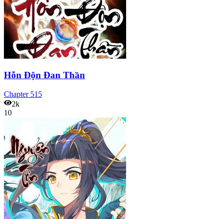
Hỗn Độn Đan Thần
Chapter
515
2k
10