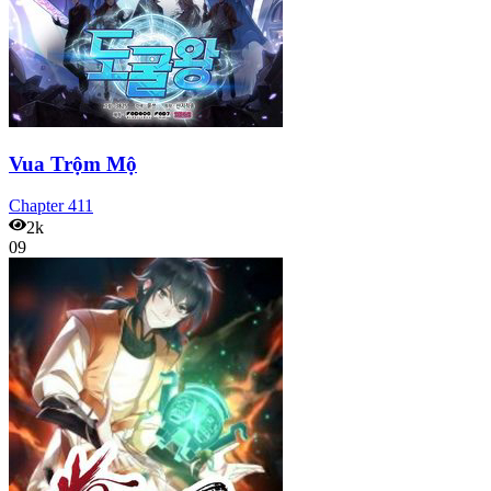
Vua Trộm Mộ
Chapter
411
2k
09